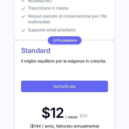
Trascrizione in massa
Nessun periodo di conservazione per i file
multimediali
Supporto email prioritario
Più popolare
Standard
Il miglior equilibrio per le esigenze in crescita.
Iscriviti ora
$12
$20
/ mese
(
$144
/ anno
,
fatturato annualmente
)