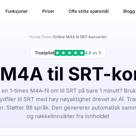
Funksjoner
Priser
Ofte stilte spørsmål
Blogg
Home
Tools
Online M4A til SRT-konverter
/
/
Trustpilot
4,8 av 5
 M4A til SRT-ko
en 1-times M4A-fil om til SRT på bare 1 minutt? Bruk 
dfiler til SRT med høy nøyaktighet drevet av AI. Tra
er. Støtter 98 språk. Den genererer automatisk sam
og nøkkelinnsikter fra innholdet