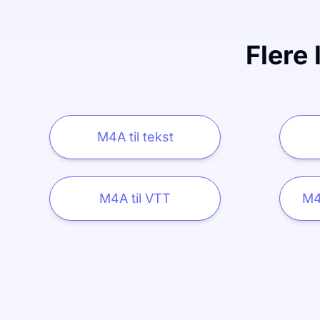
Flere 
M4A til tekst
M4A til VTT
M4