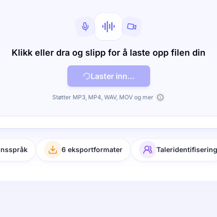
Klikk eller dra og slipp for å laste opp filen din
Laster inn...
Støtter MP3, MP4, WAV, MOV og mer
onsspråk
6 eksportformater
Taleridentifiserin