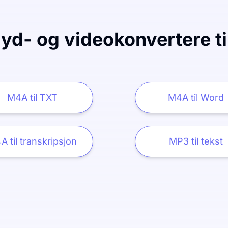
lyd- og videokonvertere ti
M4A til TXT
M4A til Word
A til transkripsjon
MP3 til tekst