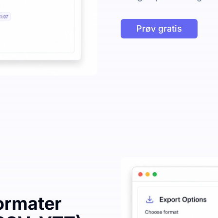
Prøv gratis
formater