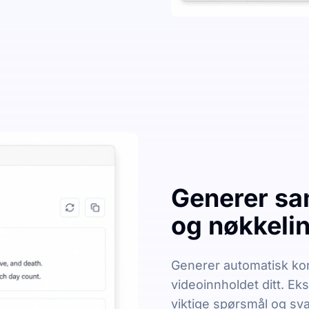
Generer sa
og nøkkelin
Generer automatisk kor
videoinnholdet ditt. Ek
viktige spørsmål og sva