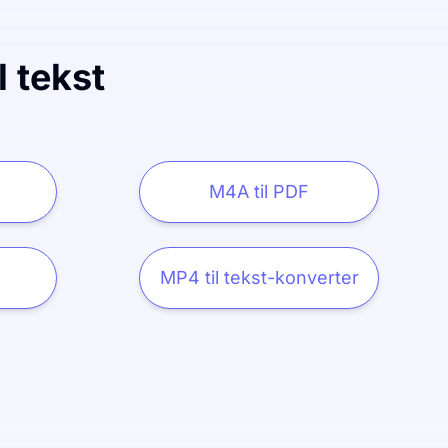
l tekst
M4A til PDF
MP4 til tekst-konverter