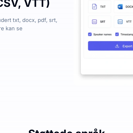
CSV, VTT)
dert txt, docx, pdf, srt,
re kan se