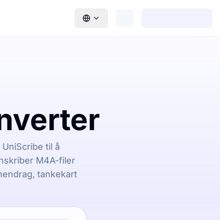
nverter
UniScribe til å
nskriber M4A-filer
mendrag, tankekart