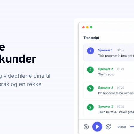
e
ekunder
videofilene dine til
språk og en rekke