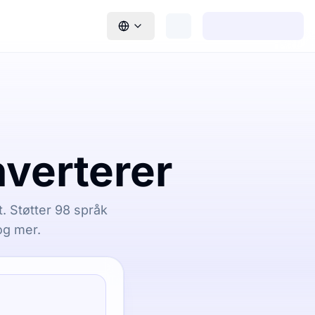
nverterer
. Støtter 98 språk
 og mer.