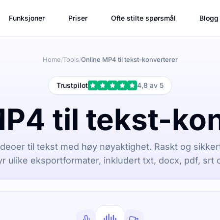
Funksjoner
Priser
Ofte stilte spørsmål
Blogg
Home
Tools
Online MP4 til tekst-konverterer
/
/
Trustpilot
4,8 av 5
P4 til tekst-ko
eoer til tekst med høy nøyaktighet. Raskt og sikkert
yr ulike eksportformater, inkludert txt, docx, pdf, srt