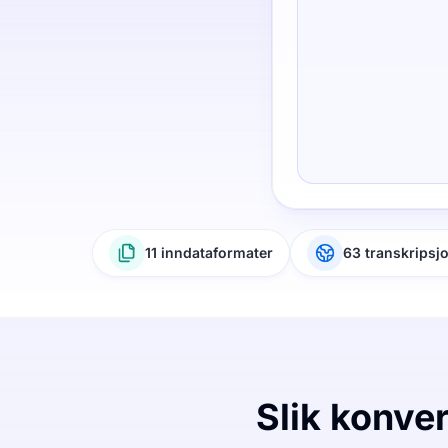
11 inndataformater
63 transkripsj
Slik konver