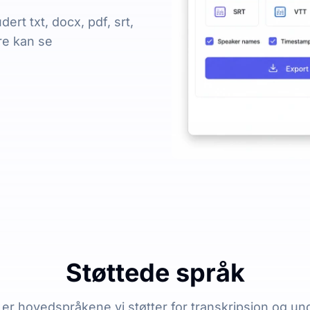
dert txt, docx, pdf, srt,
re kan se
Støttede språk
er hovedspråkene vi støtter for transkripsjon og un