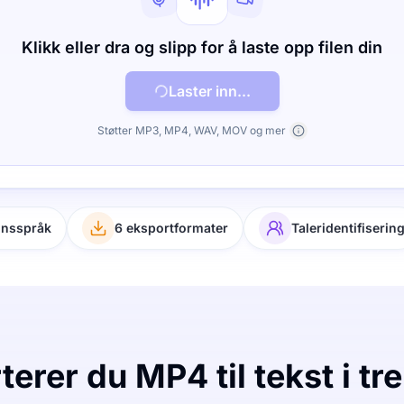
Klikk eller dra og slipp for å laste opp filen din
Laster inn...
Støtter MP3, MP4, WAV, MOV og mer
onsspråk
6 eksportformater
Taleridentifiserin
terer du MP4 til tekst i tre