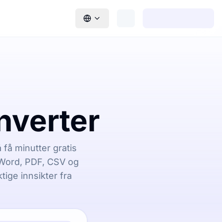
nverter
få minutter gratis
, Word, PDF, CSV og
ige innsikter fra