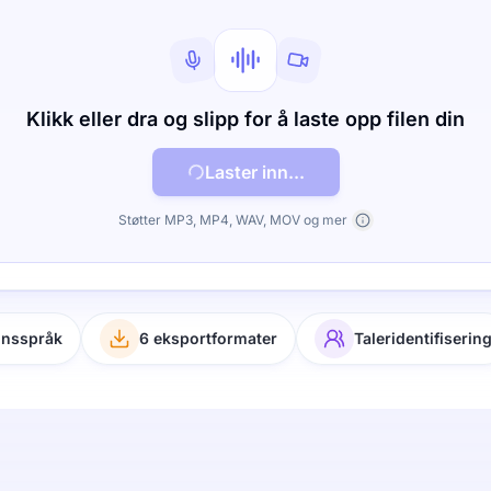
Klikk eller dra og slipp for å laste opp filen din
Laster inn...
Støtter MP3, MP4, WAV, MOV og mer
onsspråk
6 eksportformater
Taleridentifiserin