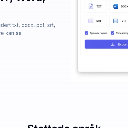
dert txt, docx, pdf, srt,
re kan se