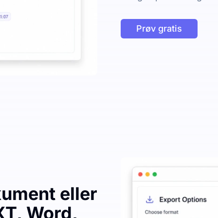
Prøv gratis
ument eller
XT, Word,