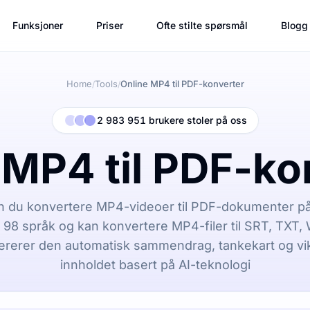
Funksjoner
Priser
Ofte stilte spørsmål
Blogg
Home
Tools
Online MP4 til PDF-konverter
/
/
2 983 951 brukere stoler på oss
 MP4 til PDF-ko
 du konvertere MP4-videoer til PDF-dokumenter på 
r 98 språk og kan konvertere MP4-filer til SRT, TXT
enererer den automatisk sammendrag, tankekart og vikt
innholdet basert på AI-teknologi