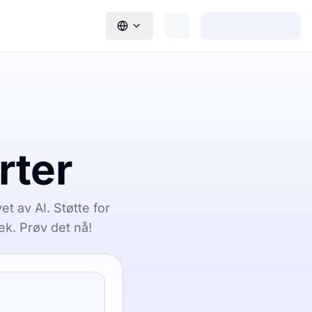
rter
t av AI. Støtte for
lek. Prøv det nå!