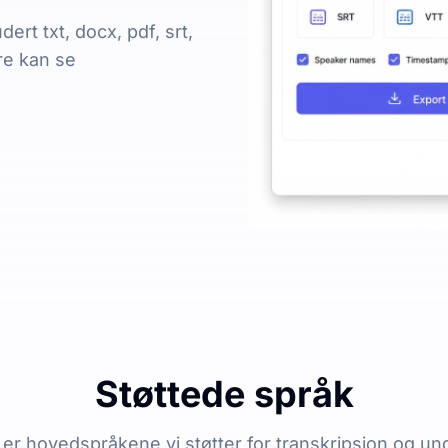
dert txt, docx, pdf, srt,
re kan se
Støttede språk
er hovedspråkene vi støtter for transkripsjon og un