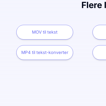
Flere 
MOV til tekst
MP4 til tekst-konverter