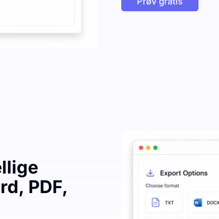
Prøv gratis
llige
rd, PDF,