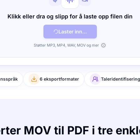
Klikk eller dra og slipp for å laste opp filen din
Laster inn...
Støtter MP3, MP4, WAV, MOV og mer
onsspråk
6 eksportformater
Taleridentifiserin
ter MOV til PDF i tre enkl