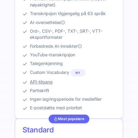
nøyaktighet)
Transkripsjon tilgjengelig på 63 språk
AI-oversettelse
Ord-, CSV-, PDF-, TXT-, SRT-, VTT-
eksportformater
Forbedrede AI-innsikter
YouTube-transkripsjon
Talegenkjenning
Custom Vocabulary
NY
API-tilgang
Partiskrift
Ingen lagringsperiode for mediefiler
E-poststøtte med prioritet
Mest populære
Standard