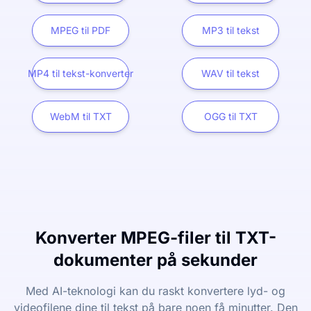
MPEG til PDF
MP3 til tekst
MP4 til tekst-konverter
WAV til tekst
WebM til TXT
OGG til TXT
Konverter MPEG-filer til TXT-
dokumenter på sekunder
Med AI-teknologi kan du raskt konvertere lyd- og
videofilene dine til tekst på bare noen få minutter. Den