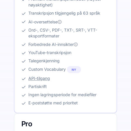
nøyaktighet)
Transkripsjon tilgjengelig på 63 språk
AI-oversettelse
Ord-, CSV-, PDF-, TXT-, SRT-, VTT-
eksportformater
Forbedrede AI-innsikter
YouTube-transkripsjon
Talegenkjenning
Custom Vocabulary
NY
API-tilgang
Partiskrift
Ingen lagringsperiode for mediefiler
E-poststøtte med prioritet
Pro