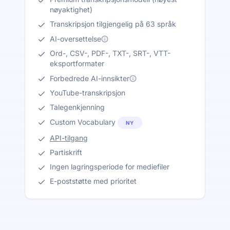
nøyaktighet)
Transkripsjon tilgjengelig på 63 språk
AI-oversettelse
Ord-, CSV-, PDF-, TXT-, SRT-, VTT-
eksportformater
Forbedrede AI-innsikter
YouTube-transkripsjon
Talegenkjenning
Custom Vocabulary
NY
API-tilgang
Partiskrift
Ingen lagringsperiode for mediefiler
E-poststøtte med prioritet