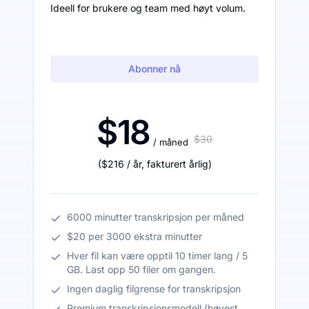
Ideell for brukere og team med høyt volum.
Abonner nå
$18
$30
/ måned
(
$216
/ år
,
fakturert årlig
)
6000 minutter transkripsjon per måned
$20 per 3000 ekstra minutter
Hver fil kan være opptil 10 timer lang / 5
GB. Last opp 50 filer om gangen.
Ingen daglig filgrense for transkripsjon
Premium transkripsjonsmodell (høyest