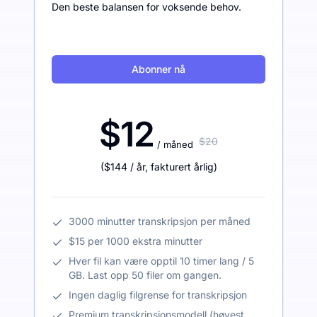
Den beste balansen for voksende behov.
Abonner nå
$12
$20
/ måned
(
$144
/ år
,
fakturert årlig
)
3000 minutter transkripsjon per måned
$15 per 1000 ekstra minutter
Hver fil kan være opptil 10 timer lang / 5
GB. Last opp 50 filer om gangen.
Ingen daglig filgrense for transkripsjon
Premium transkripsjonsmodell (høyest