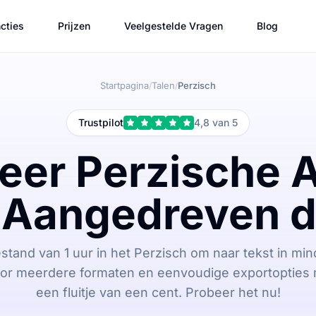
cties
Prijzen
Veelgestelde Vragen
Blog
Startpagina
Talen
Perzisch
/
/
Trustpilot
4,8 van 5
eer Perzische 
 Aangedreven d
stand van 1 uur in het Perzisch om naar tekst in min
or meerdere formaten en eenvoudige exportopties m
een fluitje van een cent. Probeer het nu!