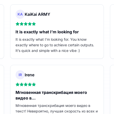
KaiKai ARMY
KA
It is exactly what I’m looking for
It is exactly what I’m looking for. You know
exactly where to go to achieve certain outputs.
It’s quick and simple with a nice vibe :)
Irene
IR
Мгновенная транскрибация моего
видео в…
Мгновенная транскрибация моего видео в
текст! Невероятно, лучшая скорость из всех и