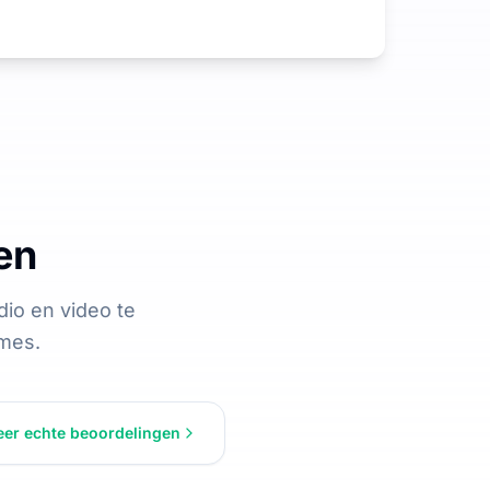
en
io en video te
ames.
eer echte beoordelingen