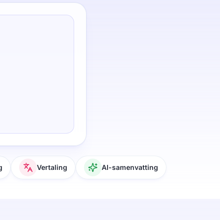
g
Vertaling
AI-samenvatting