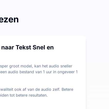
iezen
 geen beperkingen op de lengte of grootte van bestanden, wa
naar Tekst Snel en
 belangrijkste informatie uit lange inhoud kunt extrahere
per groot model, kan het audio sneller
 een audio bestand van 1 uur in ongeveer 1
kwaliteit ook af van de audio zelf. Betere
eiden tot betere resultaten.