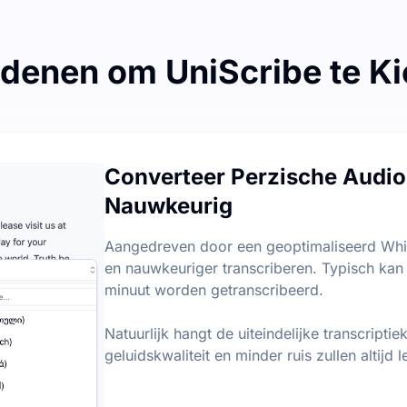
denen om UniScribe te K
naar-Tekst
scriptie, met een dagelijkse limiet van 3 bestanden. Er zijn
Converteer Perzische Audio 
st
Nauwkeurig
 kernpunten uit audio- en videobestanden, zodat u snel de
Aangedreven door een geoptimaliseerd Whis
en nauwkeuriger transcriberen. Typisch kan
minuut worden getranscribeerd.
Natuurlijk hangt de uiteindelijke transcriptie
geluidskwaliteit en minder ruis zullen altijd l