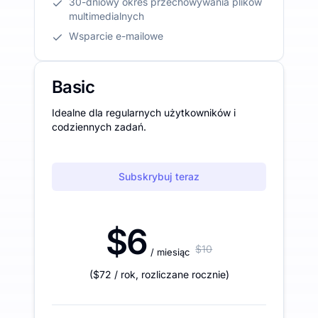
30-dniowy okres przechowywania plików
multimedialnych
Wsparcie e-mailowe
Basic
Idealne dla regularnych użytkowników i
codziennych zadań.
Subskrybuj teraz
$6
$10
/ miesiąc
(
$72
/ rok
,
rozliczane rocznie
)