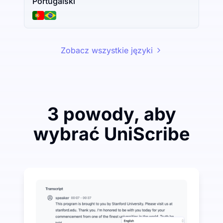
Portugalski
Zobacz wszystkie języki
3 powody, aby
wybrać UniScribe
Wydaj trochę, aby zaoszczędzić dużo na transkrypcji
UniScribe oferuje 120 minut darmowej transkrypcji 
Więcej funkcji AI dostępnych poza transkrypcją audi
Automatycznie generuj podsumowania, mapy myśli i k