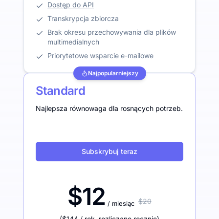
Dostęp do API
Transkrypcja zbiorcza
Brak okresu przechowywania dla plików
multimedialnych
Priorytetowe wsparcie e-mailowe
Najpopularniejszy
Standard
Najlepsza równowaga dla rosnących potrzeb.
Subskrybuj teraz
$12
$20
/ miesiąc
(
$144
/ rok
,
rozliczane rocznie
)