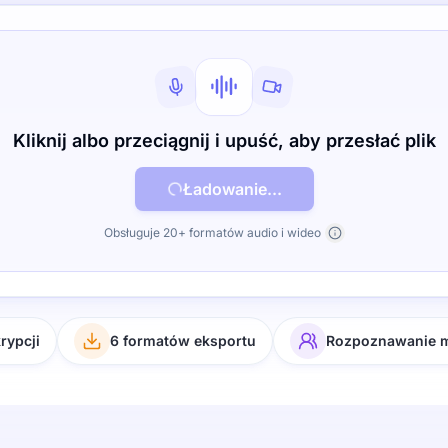
Kliknij albo przeciągnij i upuść, aby przesłać plik
Ładowanie...
Obsługuje 20+ formatów audio i wideo
rypcji
6 formatów eksportu
Rozpoznawanie