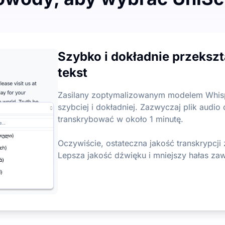
ji audio na tekst
i każdego miesiąca, z dziennym limitem 3 plików. Nie ma o
Szybko i dokładnie przekszt
dio na tekst
tekst
 kluczowe punkty z plików audio i wideo, co pozwala szyb
Zasilany zoptymalizowanym modelem Whisp
szybciej i dokładniej. Zazwyczaj plik audi
transkrybować w około 1 minutę.
Oczywiście, ostateczna jakość transkrypcj
Lepsza jakość dźwięku i mniejszy hałas z