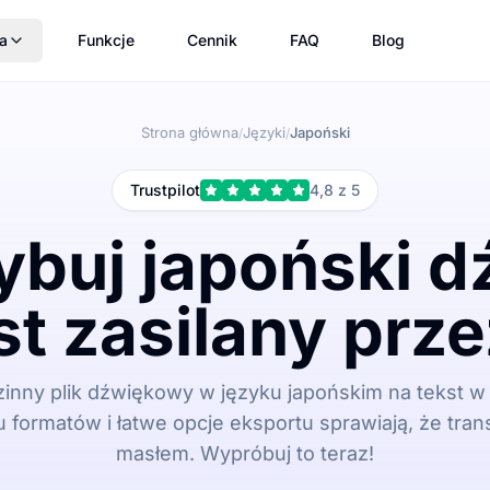
a
Funkcje
Cennik
FAQ
Blog
Strona główna
Języki
Japoński
/
/
Trustpilot
4,8 z 5
ybuj japoński d
st zasilany prze
zinny plik dźwiękowy w języku japońskim na tekst w m
u formatów i łatwe opcje eksportu sprawiają, że trans
masłem. Wypróbuj to teraz!