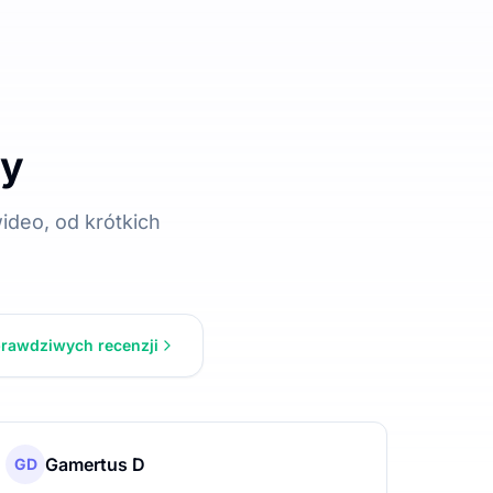
cy
ideo, od krótkich
prawdziwych recenzji
Gamertus D
GD