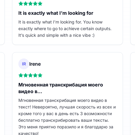
It is exactly what I’m looking for
It is exactly what I’m looking for. You know
exactly where to go to achieve certain outputs.
It’s quick and simple with a nice vibe :)
Irene
IR
Мгновенная транскрибация моего
видео в…
Мгновенная транскрибация моего видео в
текст! Невероятно, лучшая скорость из всех и
кроме того у вас в день есть 3 возможности
бесплатно транскрибировать ваши тексты.
Это меня приятно поразило и я благодарю за
качество!