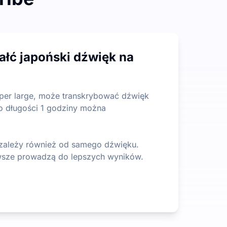
graniczeń co do długości lub rozmiaru pliku, co jest znac
ałć japoński dźwięk na
ko wydobyć najważniejsze informacje z obszernej treści. 
er large, może transkrybować dźwięk
o o długości 1 godziny można
i zależy również od samego dźwięku.
awsze prowadzą do lepszych wyników.