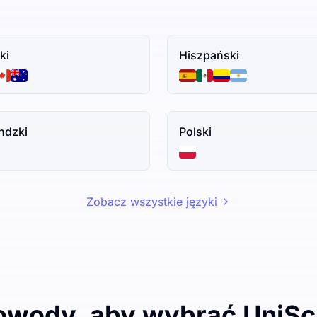
ki
Hiszpański
ndzki
Polski
Zobacz wszystkie języki
owody, aby wybrać UniSc