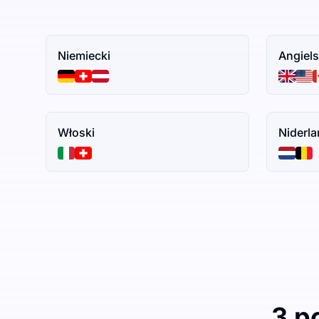
Niemiecki
Angiels
Włoski
Niderla
3 p