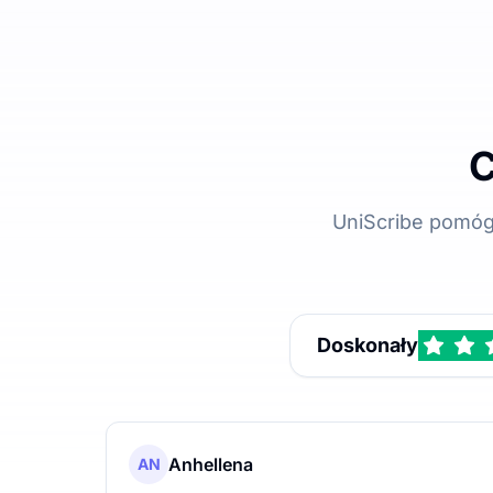
C
UniScribe pomóg
Doskonały
Anhellena
AN