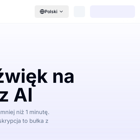
Polski
źwięk na
z AI
niej niż 1 minutę.
krypcja to bułka z