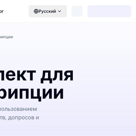
ог
Русский
рипции
лект для
рипции
пользованием
тв, допросов и