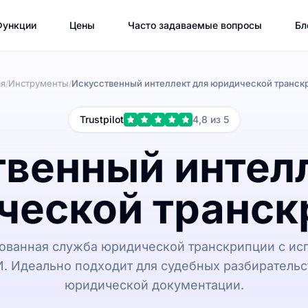
Функции
Цены
Часто задаваемые вопросы
Бл
ая
Инструменты
Искусственный интеллект для юридической транск
/
/
Trustpilot
4,8 из 5
венный интел
ческой транск
ованная служба юридической транскрипции с ис
. Идеально подходит для судебных разбирательс
юридической документации.