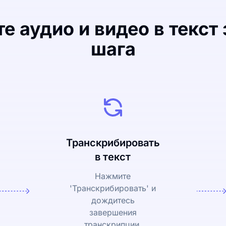
е аудио и видео в текст 
шага
Транскрибировать
в текст
Нажмите
'Транскрибировать' и
дождитесь
завершения
транскрипции.