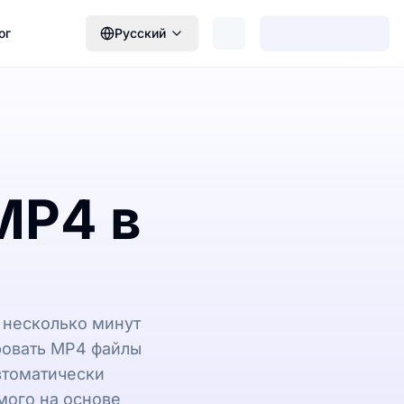
ог
Русский
MP4 в
 несколько минут
ровать MP4 файлы
автоматически
мого на основе