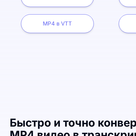
MP4 в VTT
Быстро и точно конве
MP4 видео в транскри