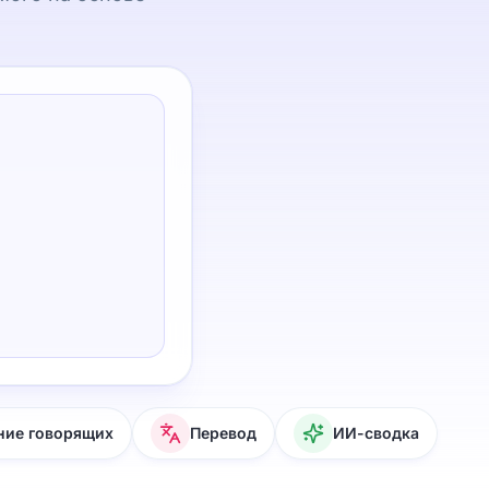
ние говорящих
Перевод
ИИ-сводка