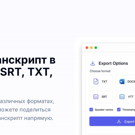
анскрипт в
SRT, TXT,
различных форматах,
е можете поделиться
анскрипт напрямую.