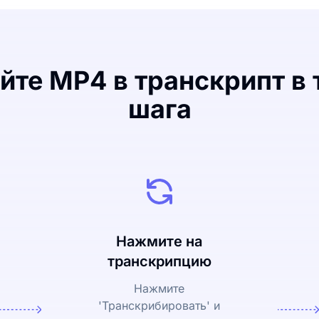
йте MP4 в транскрипт в 
шага
Нажмите на
транскрипцию
Нажмите
'Транскрибировать' и