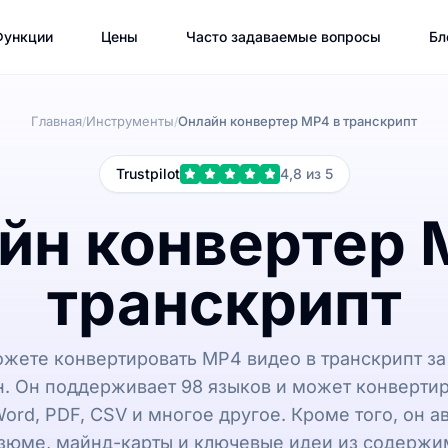
Функции
Цены
Часто задаваемые вопросы
Бл
Главная
Инструменты
Онлайн конвертер MP4 в транскрипт
/
/
Trustpilot
4,8 из 5
йн конвертер 
транскрипт
можете конвертировать MP4 видео в транскрипт за
н. Он поддерживает 98 языков и может конверти
Word, PDF, CSV и многое другое. Кроме того, он 
зюме, майнд-карты и ключевые идеи из содержи