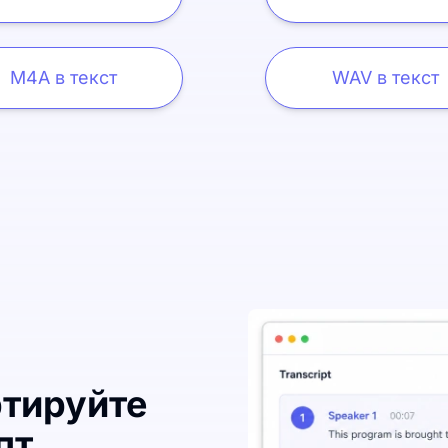
M4A в текст
WAV в текст
ртируйте
пт