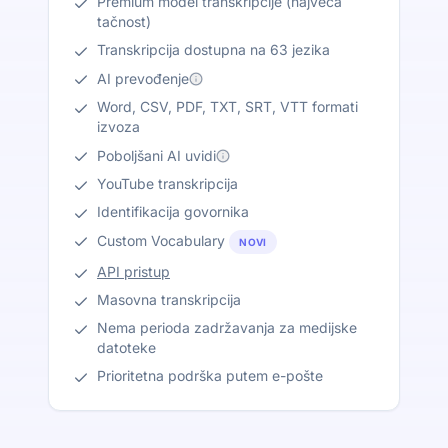
Premium model transkripcije (najveća
tačnost)
Transkripcija dostupna na 63 jezika
AI prevođenje
Word, CSV, PDF, TXT, SRT, VTT formati
izvoza
Poboljšani AI uvidi
YouTube transkripcija
Identifikacija govornika
Custom Vocabulary
NOVI
API pristup
Masovna transkripcija
Nema perioda zadržavanja za medijske
datoteke
Prioritetna podrška putem e-pošte