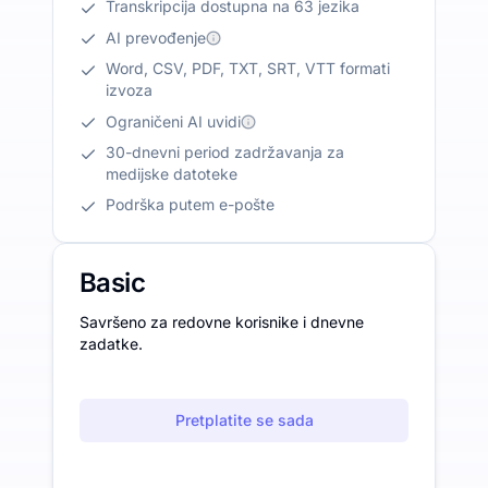
Transkripcija dostupna na 63 jezika
AI prevođenje
Word, CSV, PDF, TXT, SRT, VTT formati
izvoza
Ograničeni AI uvidi
30-dnevni period zadržavanja za
medijske datoteke
Podrška putem e-pošte
Basic
Savršeno za redovne korisnike i dnevne
zadatke.
Pretplatite se sada