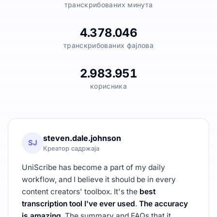
транскрибованих минута
4.378.046
транскрибованих фајлова
2.983.951
корисника
steven.dale.johnson
SJ
Креатор садржаја
UniScribe has become a part of my daily
workflow, and I believe it should be in every
content creators' toolbox. It's the
best
transcription tool I've ever used
.
The accuracy
is amazing
. The summary and FAQs that it