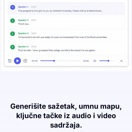
Generišite sažetak, umnu mapu,
ključne tačke iz audio i video
sadržaja.