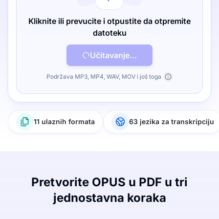
Kliknite ili prevucite i otpustite da otpremite
datoteku
Učitavanje...
Podržava MP3, MP4, WAV, MOV i još toga
11 ulaznih formata
63 jezika za transkripciju
Pretvorite OPUS u PDF u tri
jednostavna koraka