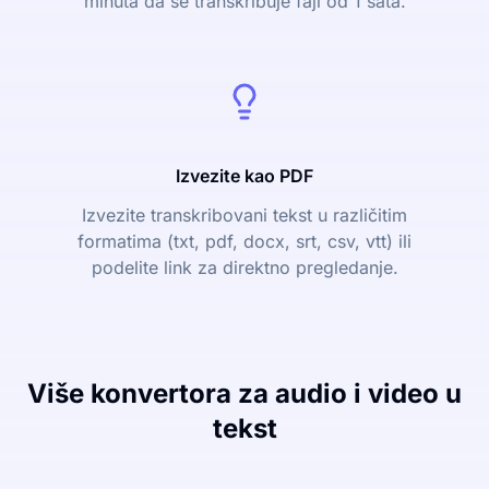
minuta da se transkribuje fajl od 1 sata.
Izvezite kao PDF
Izvezite transkribovani tekst u različitim
formatima (txt, pdf, docx, srt, csv, vtt) ili
podelite link za direktno pregledanje.
Više konvertora za audio i video u
tekst