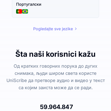
Португалски
Pogledajte sve jezike
Šta naši korisnici kažu
Од кратких говорних порука до дугих
снимака, људи широм света користе
UniScribe да претворе аудио и видео у текст
са којим заиста може да се ради.
59.964.847