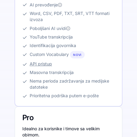
AI prevođenje
Word, CSV, PDF, TXT, SRT, VTT formati
izvoza
Poboljšani AI uvidi
YouTube transkripcija
Identifikacija govornika
Custom Vocabulary
NOVI
API pristup
Masovna transkripcija
Nema perioda zadržavanja za medijske
datoteke
Prioritetna podrška putem e-pošte
Pro
Idealno za korisnike i timove sa velikim
obimom.