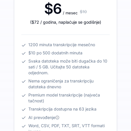
$6
$10
/ mesec
(
$72
/ godina
,
naplaćuje se godišnje
)
1200 minuta transkripcije mesečno
$10 po 500 dodatnih minuta
Svaka datoteka može biti dugačka do 10
sati / 5 GB. Učitajte 50 datoteka
odjednom.
Nema ograničenja za transkripciju
datoteka dnevno
Premium model transkripcije (najveća
tačnost)
Transkripcija dostupna na 63 jezika
AI prevođenje
Word, CSV, PDF, TXT, SRT, VTT formati