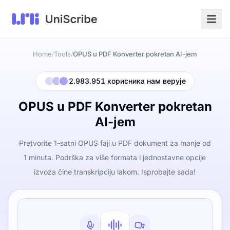
Home
Tools
OPUS u PDF Konverter pokretan AI-jem
/
/
2.983.951 корисника нам верује
OPUS u PDF Konverter pokretan
AI-jem
Pretvorite 1-satni OPUS fajl u PDF dokument za manje od
1 minuta. Podrška za više formata i jednostavne opcije
izvoza čine transkripciju lakom. Isprobajte sada!