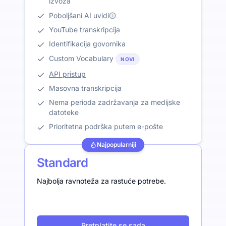
izvoza
Poboljšani AI uvidi
YouTube transkripcija
Identifikacija govornika
Custom Vocabulary
NOVI
API pristup
Masovna transkripcija
Nema perioda zadržavanja za medijske
datoteke
Prioritetna podrška putem e-pošte
Najpopularniji
Standard
Najbolja ravnoteža za rastuće potrebe.
Pretplatite se sada