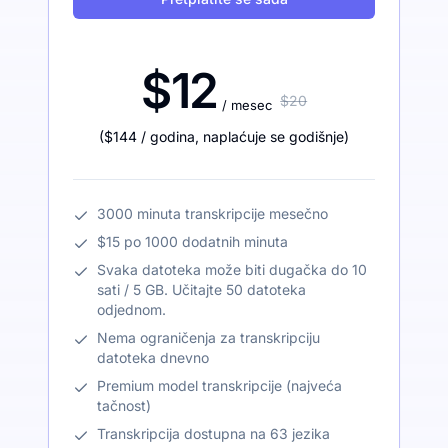
$12
$20
/ mesec
(
$144
/ godina
,
naplaćuje se godišnje
)
3000 minuta transkripcije mesečno
$15 po 1000 dodatnih minuta
Svaka datoteka može biti dugačka do 10
sati / 5 GB. Učitajte 50 datoteka
odjednom.
Nema ograničenja za transkripciju
datoteka dnevno
Premium model transkripcije (najveća
tačnost)
Transkripcija dostupna na 63 jezika