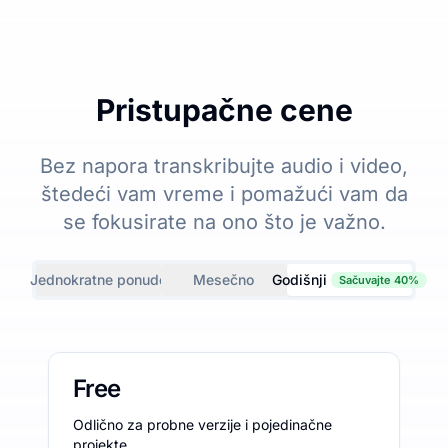
Pristupačne cene
Bez napora transkribujte audio i video,
štedeći vam vreme i pomažući vam da
se fokusirate na ono što je važno.
Jednokratne ponude
Mesečno
Godišnji
Sačuvajte 40%
Free
Odlično za probne verzije i pojedinačne
projekte.