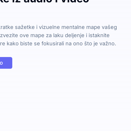
kratke sažetke i vizuelne mentalne mape vašeg
Izvezite ove mape za laku deljenje i istaknite
re kako biste se fokusirali na ono što je važno.
no