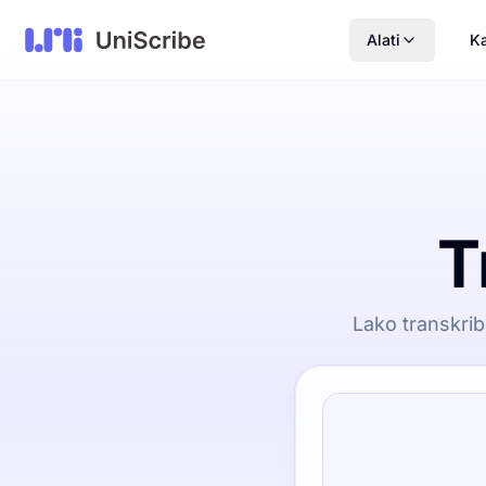
Alati
Ka
T
Lako transkrib