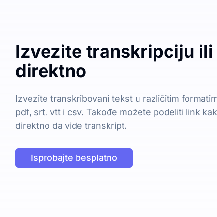
Izvezite transkripciju ili
direktno
Izvezite transkribovani tekst u različitim formatim
pdf, srt, vtt i csv. Takođe možete podeliti link ka
direktno da vide transkript.
Isprobajte besplatno