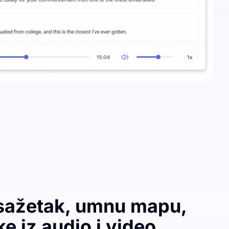
 sažetak, umnu mapu,
ke iz audio i video