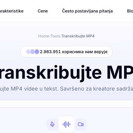
rakteristike
Cene
Često postavljana pitanja
Bl
Home
Tools
Transkribujte MP4
/
/
2.983.951 корисника нам верује
ranskribujte M
ujte MP4 videe u tekst. Savršeno za kreatore sadrža