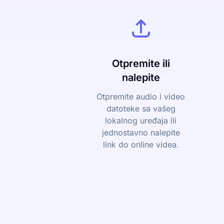
Otpremite ili
nalepite
Otpremite audio i video
datoteke sa vašeg
lokalnog uređaja ili
jednostavno nalepite
link do online videa.