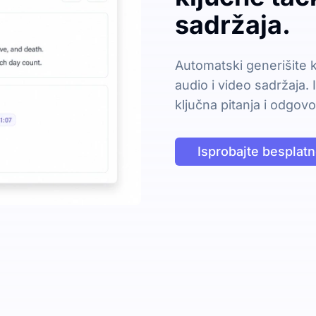
sadržaja.
Automatski generišite 
audio i video sadržaja. 
ključna pitanja i odgovo
Isprobajte besplat