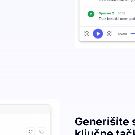
Generišite
ključne tač