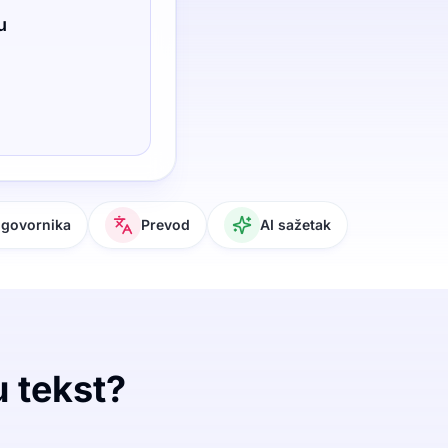
u
 govornika
Prevod
AI sažetak
u tekst?