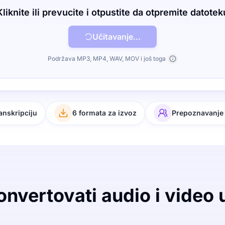
Kliknite ili prevucite i otpustite da otpremite datotek
Učitavanje...
Podržava MP3, MP4, WAV, MOV i još toga
ranskripciju
6 formata za izvoz
Prepoznavanje
nvertovati audio i video 