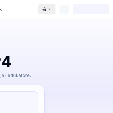
og
P4
ja i edukatore.