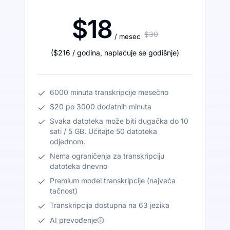
$18
$30
/ mesec
(
$216
/ godina
,
naplaćuje se godišnje
)
6000 minuta transkripcije mesečno
$20 po 3000 dodatnih minuta
Svaka datoteka može biti dugačka do 10
sati / 5 GB. Učitajte 50 datoteka
odjednom.
Nema ograničenja za transkripciju
datoteka dnevno
Premium model transkripcije (najveća
tačnost)
Transkripcija dostupna na 63 jezika
AI prevođenje