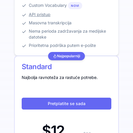
Custom Vocabulary
NOVI
API pristup
Masovna transkripcija
Nema perioda zadržavanja za medijske
datoteke
Prioritetna podrška putem e-pošte
Najpopularniji
Standard
Najbolja ravnoteža za rastuće potrebe.
Pretplatite se sada
$12