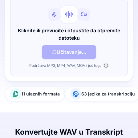
Kliknite ili prevucite i otpustite da otpremite
datoteku
Učitavanje...
Podržava MP3, MP4, WAV, MOV i još toga
11 ulaznih formata
63 jezika za transkripciju
Konvertujte WAV u Transkript