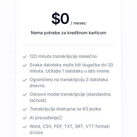
$0
/ mesec
Nema potrebe za kreditnom karticom
120 minuta transkripcije mesečno
Svaka datoteka može biti dugačka do 30
minuta. Učitajte 1 datoteku u isto vreme.
Ograničeno na transkripciju 3 datoteka
dnevno
Osnovni model transkripcije (standardna
tačnost)
Transkripcija dostupna na 63 jezika
AI prevođenje
Word, CSV, PDF, TXT, SRT, VTT formati
izvoza