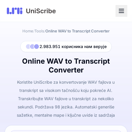
Home
Tools
Online WAV to Transcript Converter
/
/
2.983.951 корисника нам верује
Online WAV to Transcript
Converter
Koristite UniScribe za konvertovanje WAV fajlova u
transkript sa visokom tačnošću koju pokreće AI.
Transkribujte WAV fajlove u transkript za nekoliko
sekundi. Podržava 98 jezika. Automatski generiše
sažetke, mentalne mape i ključne uvide iz sadržaja