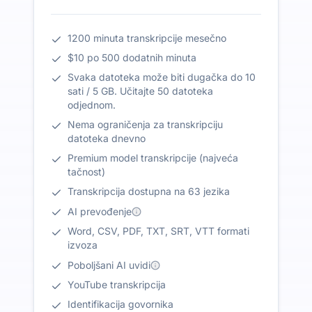
1200 minuta transkripcije mesečno
$10 po 500 dodatnih minuta
Svaka datoteka može biti dugačka do 10
sati / 5 GB. Učitajte 50 datoteka
odjednom.
Nema ograničenja za transkripciju
datoteka dnevno
Premium model transkripcije (najveća
tačnost)
Transkripcija dostupna na 63 jezika
AI prevođenje
Word, CSV, PDF, TXT, SRT, VTT formati
izvoza
Poboljšani AI uvidi
YouTube transkripcija
Identifikacija govornika