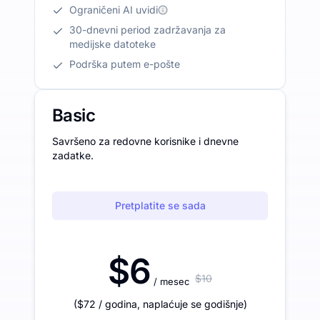
Ograničeni AI uvidi
30-dnevni period zadržavanja za
medijske datoteke
Podrška putem e-pošte
Basic
Savršeno za redovne korisnike i dnevne
zadatke.
Pretplatite se sada
$6
$10
/ mesec
(
$72
/ godina
,
naplaćuje se godišnje
)