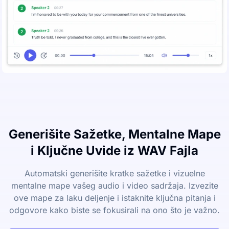
Generišite Sažetke, Mentalne Mape
i Ključne Uvide iz WAV Fajla
Automatski generišite kratke sažetke i vizuelne
mentalne mape vašeg audio i video sadržaja. Izvezite
ove mape za laku deljenje i istaknite ključna pitanja i
odgovore kako biste se fokusirali na ono što je važno.