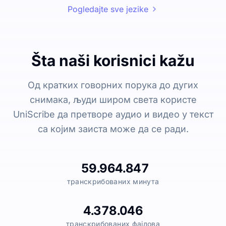
Pogledajte sve jezike
Šta naši korisnici kažu
Од кратких говорних порука до дугих
снимака, људи широм света користе
UniScribe да претворе аудио и видео у текст
са којим заиста може да се ради.
59.964.847
транскрибованих минута
4.378.046
транскрибованих фајлова