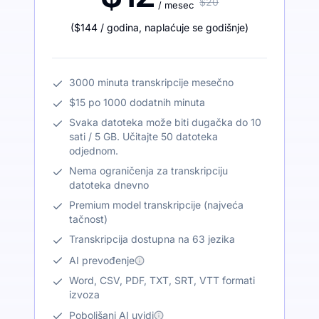
$20
/ mesec
(
$144
/ godina
,
naplaćuje se godišnje
)
3000 minuta transkripcije mesečno
$15 po 1000 dodatnih minuta
Svaka datoteka može biti dugačka do 10
sati / 5 GB. Učitajte 50 datoteka
odjednom.
Nema ograničenja za transkripciju
datoteka dnevno
Premium model transkripcije (najveća
tačnost)
Transkripcija dostupna na 63 jezika
AI prevođenje
Word, CSV, PDF, TXT, SRT, VTT formati
izvoza
Poboljšani AI uvidi