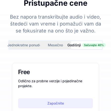
Pristupačne cene
Bez napora transkribujte audio i video,
štedeći vam vreme i pomažući vam da
se fokusirate na ono što je važno.
Jednokratne ponude
Mesečno
Godišnji
Sačuvajte 40%
Free
Odlično za probne verzije i pojedinačne
projekte.
Započnite