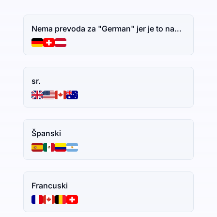
Nema prevoda za "German" jer je to naziv jezika. Ako imate dodatni tekst za prevođenje, slobodno ga podelite.
sr.
Španski
Francuski