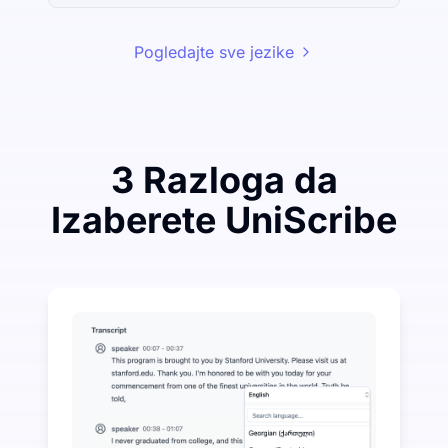
Pogledajte sve jezike
3 Razloga da
Izaberete UniScribe
Potrošite malo da uštedite mnogo na Audio-to-Text
UniScribe nudi 120 minuta besplatne transkripcije s
Više AI funkcija dostupno osim pretvaranja zvuka u t
Automatski generišite sažetke, mentalne mape i ključ