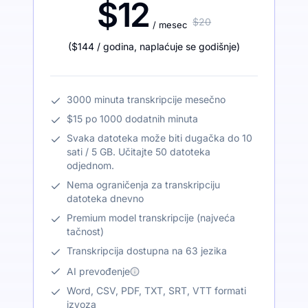
$12
$20
/ mesec
(
$144
/ godina
,
naplaćuje se godišnje
)
3000 minuta transkripcije mesečno
$15 po 1000 dodatnih minuta
Svaka datoteka može biti dugačka do 10
sati / 5 GB. Učitajte 50 datoteka
odjednom.
Nema ograničenja za transkripciju
datoteka dnevno
Premium model transkripcije (najveća
tačnost)
Transkripcija dostupna na 63 jezika
AI prevođenje
Word, CSV, PDF, TXT, SRT, VTT formati
izvoza