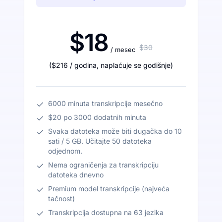
$18
$30
/ mesec
(
$216
/ godina
,
naplaćuje se godišnje
)
6000 minuta transkripcije mesečno
$20 po 3000 dodatnih minuta
Svaka datoteka može biti dugačka do 10
sati / 5 GB. Učitajte 50 datoteka
odjednom.
Nema ograničenja za transkripciju
datoteka dnevno
Premium model transkripcije (najveća
tačnost)
Transkripcija dostupna na 63 jezika