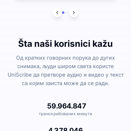
Šta naši korisnici kažu
Од кратких говорних порука до дугих
снимака, људи широм света користе
UniScribe да претворе аудио и видео у текст
са којим заиста може да се ради.
59.964.847
транскрибованих минута
4.378.046