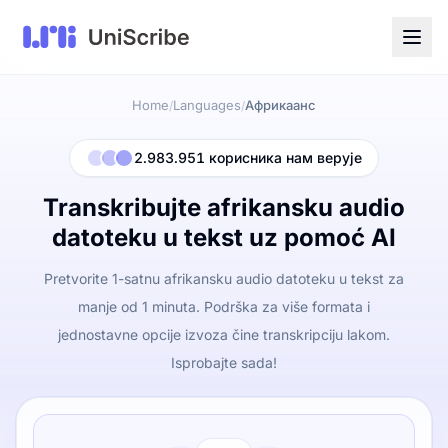
Home
Languages
Африкаанс
/
/
2.983.951 корисника нам верује
Transkribujte afrikansku audio
datoteku u tekst uz pomoć AI
Pretvorite 1-satnu afrikansku audio datoteku u tekst za
manje od 1 minuta. Podrška za više formata i
jednostavne opcije izvoza čine transkripciju lakom.
Isprobajte sada!