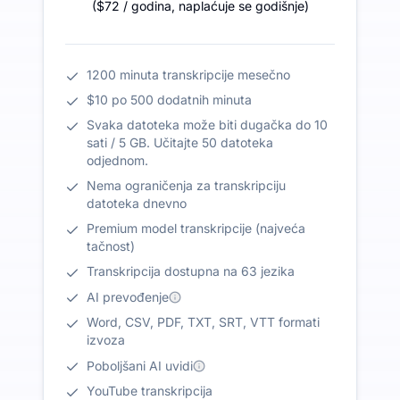
(
$72
/ godina
,
naplaćuje se godišnje
)
1200 minuta transkripcije mesečno
$10 po 500 dodatnih minuta
Svaka datoteka može biti dugačka do 10
sati / 5 GB. Učitajte 50 datoteka
odjednom.
Nema ograničenja za transkripciju
datoteka dnevno
Premium model transkripcije (najveća
tačnost)
Transkripcija dostupna na 63 jezika
AI prevođenje
Word, CSV, PDF, TXT, SRT, VTT formati
izvoza
Poboljšani AI uvidi
YouTube transkripcija