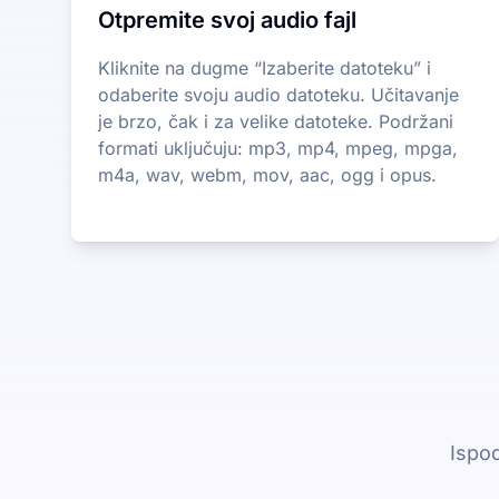
Otpremite svoj audio fajl
Kliknite na dugme “Izaberite datoteku” i
odaberite svoju audio datoteku. Učitavanje
je brzo, čak i za velike datoteke. Podržani
formati uključuju: mp3, mp4, mpeg, mpga,
m4a, wav, webm, mov, aac, ogg i opus.
Ispod