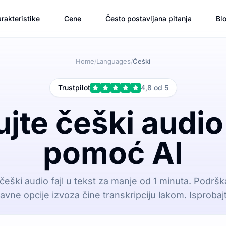
rakteristike
Cene
Često postavljana pitanja
Bl
Home
Languages
Češki
/
/
Trustpilot
4,8 od 5
jte češki audio
pomoć AI
 češki audio fajl u tekst za manje od 1 minuta. Podršk
avne opcije izvoza čine transkripciju lakom. Isprobaj