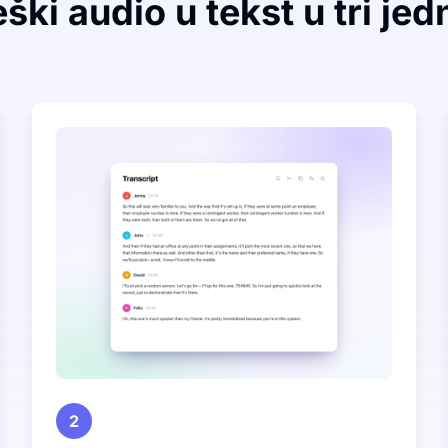
ški audio u tekst u tri j
2