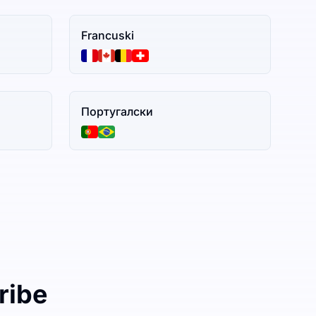
Francuski
Португалски
ribe