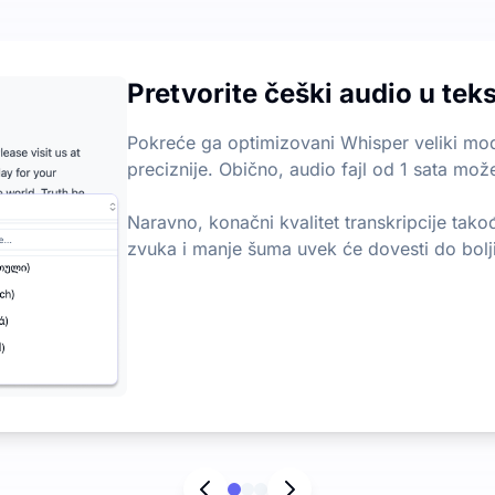
t
 svakog meseca, sa dnevnim ograničenjem od 3 datoteka. Nem
Pretvorite češki audio u teks
 tekst
učne tačke iz audio i video datoteka, pomažući vam da brzo 
Pokreće ga optimizovani Whisper veliki mode
preciznije. Obično, audio fajl od 1 sata može
Naravno, konačni kvalitet transkripcije tako
zvuka i manje šuma uvek će dovesti do bolji