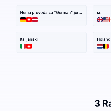
Nema prevoda za "German" jer je to naziv jezika. Ako imate dodatni tekst za prevođenje, slobodno ga podelite.
sr.
Italijanski
Holand
3 R