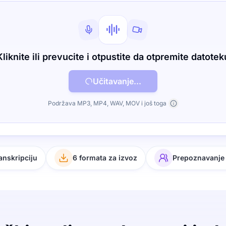
Kliknite ili prevucite i otpustite da otpremite datotek
Učitavanje...
Podržava MP3, MP4, WAV, MOV i još toga
ranskripciju
6 formata za izvoz
Prepoznavanje