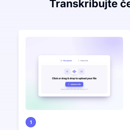
Transkribujte če
1