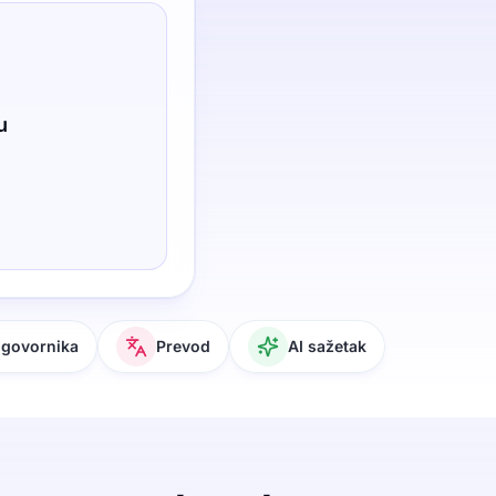
u
 govornika
Prevod
AI sažetak