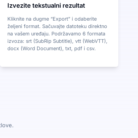
Izvezite tekstualni rezultat
Kliknite na dugme “Export” i odaberite
željeni format. Sačuvajte datoteku direktno
na vašem uređaju. Podržavamo 6 formata
izvoza: srt (SubRip Subtitle), vtt (WebVTT),
docx (Word Document), txt, pdf i csv.
tlove.