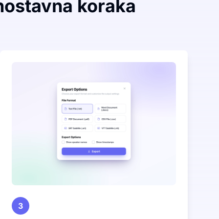
ednostavna koraka
3