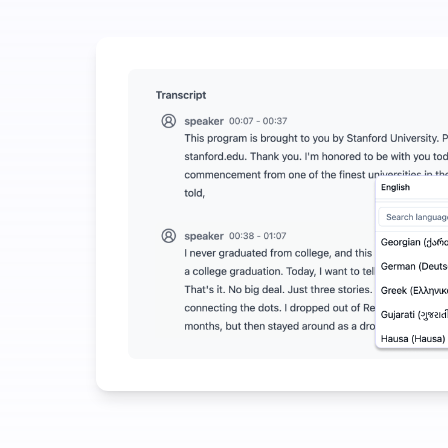
Potrošite malo da uštedite mnogo na Audio-to-Tex
UniScribe nudi 120 minuta besplatne transkripcije
Više AI funkcija dostupno osim pretvaranja zvuka u
Automatski generišite sažetke, mentalne mape i klj