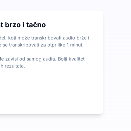
a ograničenja u vezi sa dužinom ili veličinom datoteka, š
t brzo i tačno
izdvojite najvažnije informacije iz dugih sadržaja. To je r
l, koji može transkribovati audio brže i
 se transkribovati za otprilike 1 minut.
đe zavisi od samog audia. Bolji kvalitet
h rezultata.