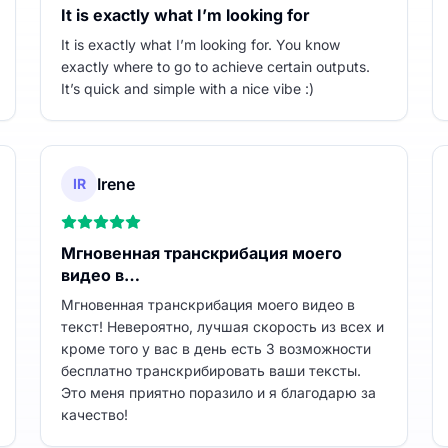
It is exactly what I’m looking for
It is exactly what I’m looking for. You know
exactly where to go to achieve certain outputs.
It’s quick and simple with a nice vibe :)
Irene
IR
Мгновенная транскрибация моего
видео в…
Мгновенная транскрибация моего видео в
текст! Невероятно, лучшая скорость из всех и
кроме того у вас в день есть 3 возможности
бесплатно транскрибировать ваши тексты.
Это меня приятно поразило и я благодарю за
качество!