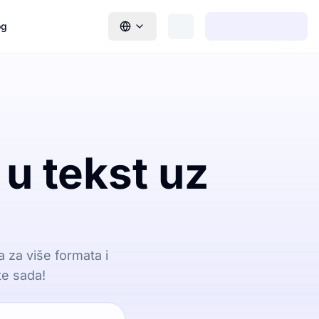
og
 u tekst uz
a za više formata i
te sada!