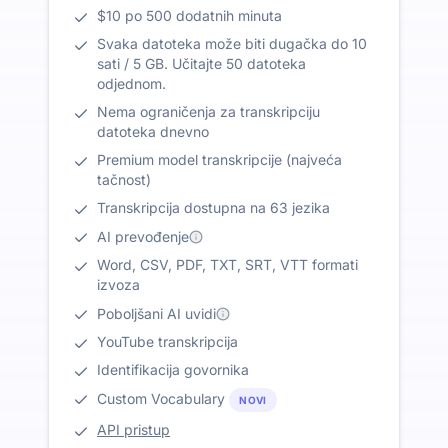
$10 po 500 dodatnih minuta
Svaka datoteka može biti dugačka do 10
sati / 5 GB. Učitajte 50 datoteka
odjednom.
Nema ograničenja za transkripciju
datoteka dnevno
Premium model transkripcije (najveća
tačnost)
Transkripcija dostupna na 63 jezika
AI prevođenje
Word, CSV, PDF, TXT, SRT, VTT formati
izvoza
Poboljšani AI uvidi
YouTube transkripcija
Identifikacija govornika
Custom Vocabulary
NOVI
API pristup