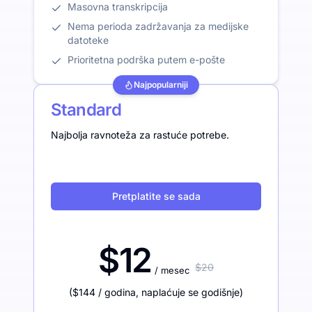
Masovna transkripcija
Nema perioda zadržavanja za medijske
datoteke
Prioritetna podrška putem e-pošte
Najpopularniji
Standard
Najbolja ravnoteža za rastuće potrebe.
Pretplatite se sada
$12
$20
/ mesec
(
$144
/ godina
,
naplaćuje se godišnje
)