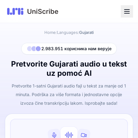
Home
Languages
Gujarati
/
/
2.983.951 корисника нам верује
Pretvorite Gujarati audio u tekst
uz pomoć AI
Pretvorite 1-satni Gujarati audio fajl u tekst za manje od 1
minuta. Podrška za više formata i jednostavne opcije
izvoza čine transkripciju lakom. Isprobajte sada!