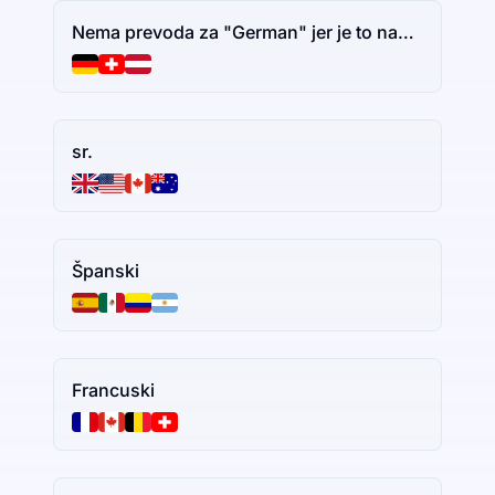
Nema prevoda za "German" jer je to naziv jezika. Ako imate dodatni tekst za prevođenje, slobodno ga podelite.
sr.
Španski
Francuski