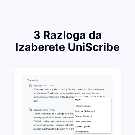
3 Razloga da
Izaberete UniScribe
Potrošite malo da uštedite mnogo na Audio-to-Text
UniScribe nudi 120 minuta besplatne transkripcije s
Više AI funkcija dostupno osim pretvaranja zvuka u t
Automatski generišite sažetke, mentalne mape i ključ