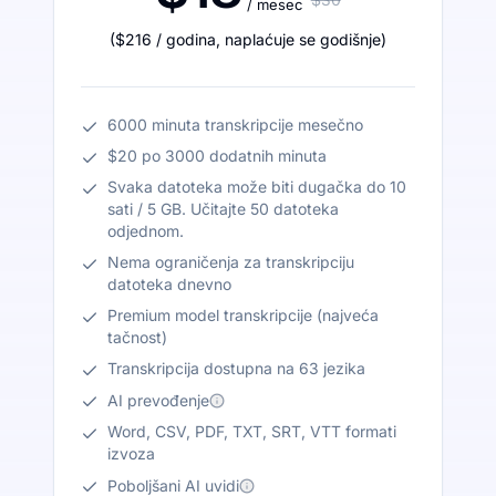
/ mesec
(
$216
/ godina
,
naplaćuje se godišnje
)
6000 minuta transkripcije mesečno
$20 po 3000 dodatnih minuta
Svaka datoteka može biti dugačka do 10
sati / 5 GB. Učitajte 50 datoteka
odjednom.
Nema ograničenja za transkripciju
datoteka dnevno
Premium model transkripcije (najveća
tačnost)
Transkripcija dostupna na 63 jezika
AI prevođenje
Word, CSV, PDF, TXT, SRT, VTT formati
izvoza
Poboljšani AI uvidi