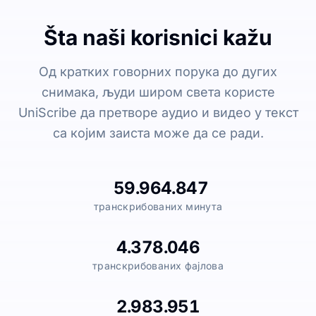
Šta naši korisnici kažu
Од кратких говорних порука до дугих
снимака, људи широм света користе
UniScribe да претворе аудио и видео у текст
са којим заиста може да се ради.
59.964.847
транскрибованих минута
4.378.046
транскрибованих фајлова
2.983.951