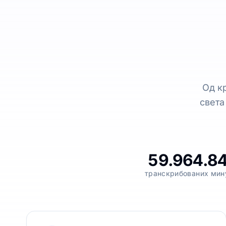
Од к
света
59.964.8
транскрибованих мин