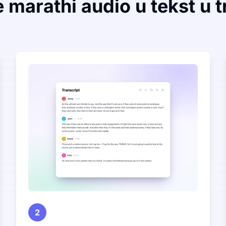
 marathi audio u tekst u t
2