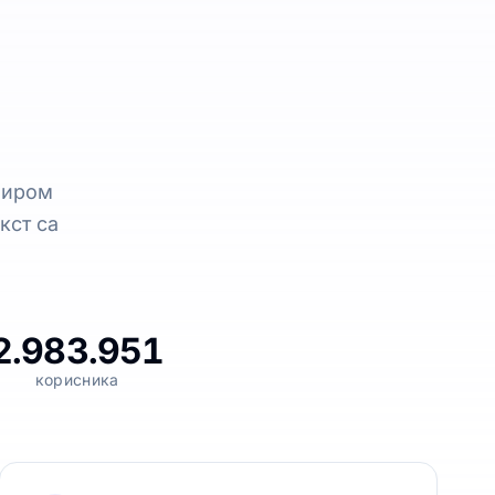
широм
кст са
2.983.951
корисника