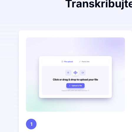
Transkribujte
1