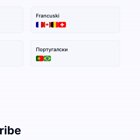
Francuski
Португалски
ribe