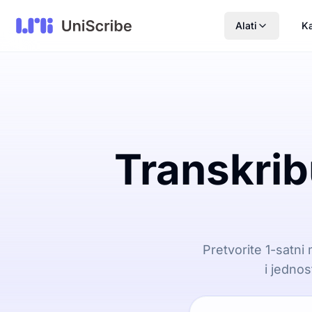
Alati
Ka
Transkrib
Pretvorite 1-satni
i jednos