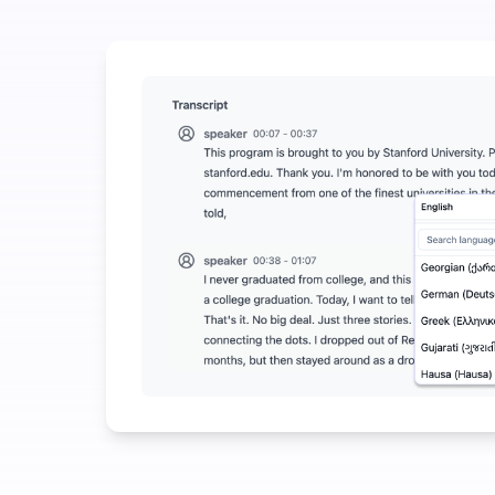
Potrošite malo da uštedite mnogo na Audio-to-Tex
UniScribe nudi 120 minuta besplatne transkripcije
Više AI funkcija dostupno osim pretvaranja zvuka u
Automatski generišite sažetke, mentalne mape i klj