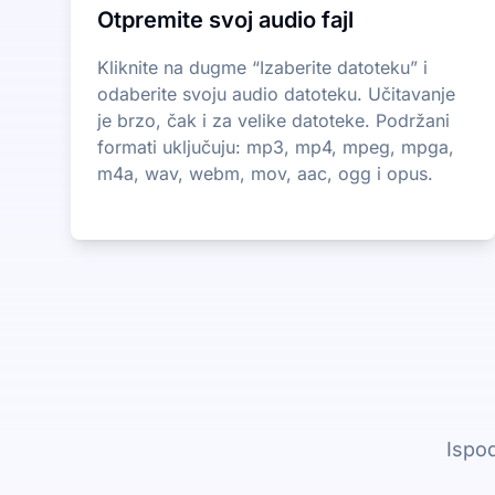
Otpremite svoj audio fajl
Kliknite na dugme “Izaberite datoteku” i
odaberite svoju audio datoteku. Učitavanje
je brzo, čak i za velike datoteke. Podržani
formati uključuju: mp3, mp4, mpeg, mpga,
m4a, wav, webm, mov, aac, ogg i opus.
Ispod