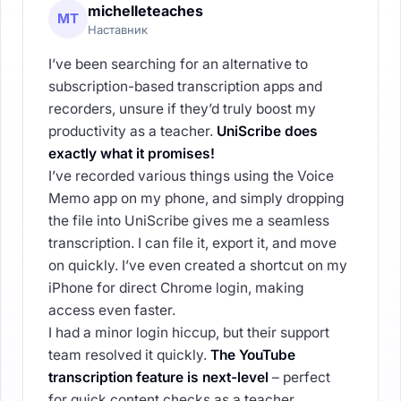
michelleteaches
MT
Наставник
I’ve been searching for an alternative to
subscription-based transcription apps and
recorders, unsure if they’d truly boost my
productivity as a teacher.
UniScribe does
exactly what it promises!
I’ve recorded various things using the Voice
Memo app on my phone, and simply dropping
the file into UniScribe gives me a seamless
transcription. I can file it, export it, and move
on quickly. I’ve even created a shortcut on my
iPhone for direct Chrome login, making
access even faster.
I had a minor login hiccup, but their support
team resolved it quickly.
The YouTube
transcription feature is next-level
– perfect
for quick content checks as a teacher.