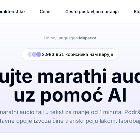
rakteristike
Cene
Često postavljana pitanja
Bl
Home
Languages
Маратхи
/
/
2.983.951 корисника нам верује
ujte marathi aud
uz pomoć AI
 marathi audio fajl u tekst za manje od 1 minuta. Podr
tavne opcije izvoza čine transkripciju lakom. Isproba