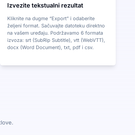
Izvezite tekstualni rezultat
Kliknite na dugme “Export” i odaberite
željeni format. Sačuvajte datoteku direktno
na vašem uređaju. Podržavamo 6 formata
izvoza: srt (SubRip Subtitle), vtt (WebVTT),
docx (Word Document), txt, pdf i csv.
tlove.