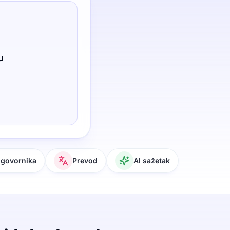
u
 govornika
Prevod
AI sažetak