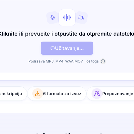
Kliknite ili prevucite i otpustite da otpremite datotek
Učitavanje...
Podržava MP3, MP4, WAV, MOV i još toga
ranskripciju
6 formata za izvoz
Prepoznavanje