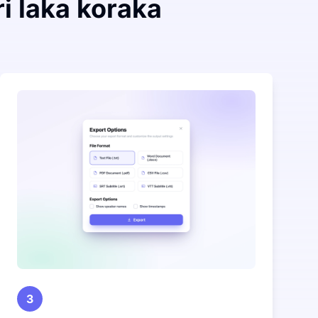
ri laka koraka
3