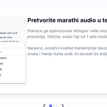
t
 svakog meseca, sa dnevnim ograničenjem od 3 datoteka. Nem
Pretvorite marathi audio u t
 tekst
učne tačke iz audio i video datoteka, pomažući vam da brzo 
Pokreće ga optimizovani Whisper veliki mode
preciznije. Obično, audio fajl od 1 sata može
Naravno, konačni kvalitet transkripcije tako
zvuka i manje šuma uvek će dovesti do bolji