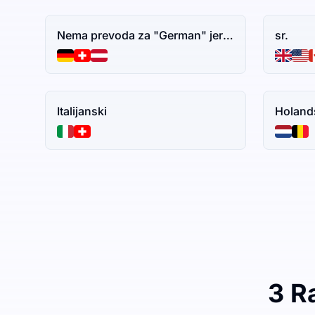
Nema prevoda za "German" jer je to naziv jezika. Ako imate dodatni tekst za prevođenje, slobodno ga podelite.
sr.
Italijanski
Holand
3 R