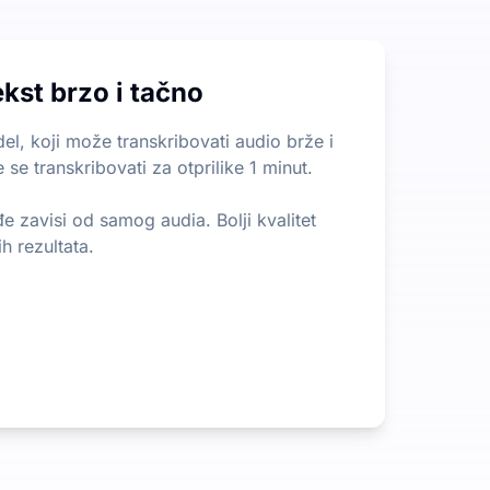
a ograničenja u vezi sa dužinom ili veličinom datoteka, š
ekst brzo i tačno
izdvojite najvažnije informacije iz dugih sadržaja. To je r
l, koji može transkribovati audio brže i
 se transkribovati za otprilike 1 minut.
đe zavisi od samog audia. Bolji kvalitet
h rezultata.