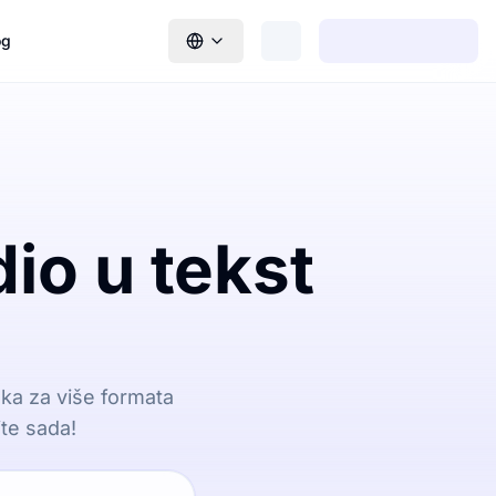
og
io u tekst
ška za više formata
jte sada!