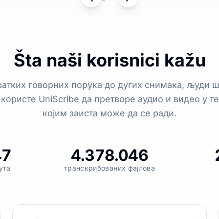
Šta naši korisnici kažu
ратких говорних порука до дугих снимака, људи 
 користе UniScribe да претворе аудио и видео у те
којим заиста може да се ради.
47
4.378.046
ута
транскрибованих фајлова