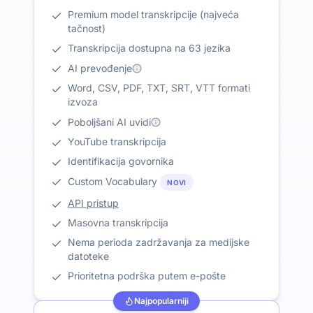
Premium model transkripcije (najveća
tačnost)
Transkripcija dostupna na 63 jezika
AI prevođenje
Word, CSV, PDF, TXT, SRT, VTT formati
izvoza
Poboljšani AI uvidi
YouTube transkripcija
Identifikacija govornika
Custom Vocabulary
NOVI
API pristup
Masovna transkripcija
Nema perioda zadržavanja za medijske
datoteke
Prioritetna podrška putem e-pošte
Najpopularniji