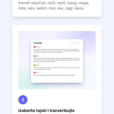
formati uključuju: mp3, mp4, mpeg, mpga,
m4a, wav, webm, mov, aac, ogg i opus.
2
Izaberite tajski i transkribujte