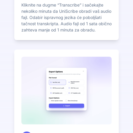
Kliknite na dugme “Transcribe” i sačekajte
nekoliko minuta da UniScribe obradi vaš audio
fajl. Odabir ispravnog jezika će poboljšati
tačnost transkripta. Audio fajl od 1 sata obično
zahteva manje od 1 minuta za obradu.