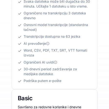
Svaka datoteka može biti dugačka do 30
minuta. Učitajte 1 datoteku u isto vreme.
Ograničeno na transkripciju 3 datoteka
dnevno
Osnovni model transkripcije (standardna
tačnost)
Transkripcija dostupna na 63 jezika
AI prevođenje
Word, CSV, PDF, TXT, SRT, VTT formati
izvoza
Ograničeni AI uvidi
30-dnevni period zadržavanja za
medijske datoteke
Podrška putem e-pošte
Basic
Savršeno za redovne korisnike i dnevne