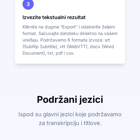
3
Izvezite tekstualni rezultat
Kliknite na dugme “Export” i odaberite željeni
format. Sačuvajte datoteku direktno na vašem
uređaju. Podržavamo 6 formata izvoza: srt
(SubRip Subtitle), vtt (WebVTT), docx (Word
Document), txt, pdf i csv.
Podržani jezici
Ispod su glavni jezici koje podržavamo
za transkripciju i titlove.