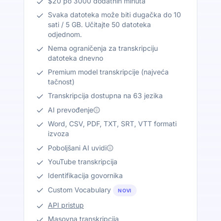
$20 po 3000 dodatnih minuta
Svaka datoteka može biti dugačka do 10
sati / 5 GB. Učitajte 50 datoteka
odjednom.
Nema ograničenja za transkripciju
datoteka dnevno
Premium model transkripcije (najveća
tačnost)
Transkripcija dostupna na 63 jezika
AI prevođenje
Word, CSV, PDF, TXT, SRT, VTT formati
izvoza
Poboljšani AI uvidi
YouTube transkripcija
Identifikacija govornika
Custom Vocabulary
NOVI
API pristup
Masovna transkripcija