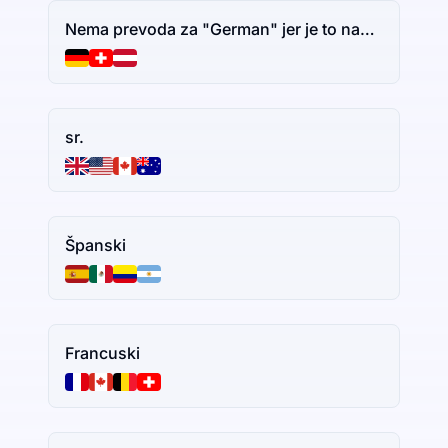
Nema prevoda za "German" jer je to naziv jezika. Ako imate dodatni tekst za prevođenje, slobodno ga podelite.
sr.
Španski
Francuski