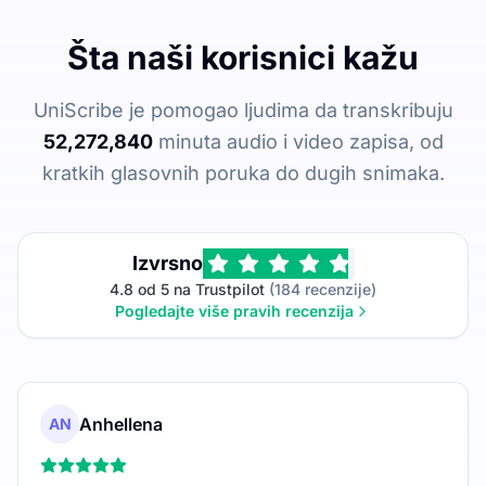
Šta naši korisnici kažu
UniScribe je pomogao ljudima da transkribuju
52,272,840
minuta audio i video zapisa, od
kratkih glasovnih poruka do dugih snimaka.
Izvrsno
4.8 od 5 na Trustpilot
(184 recenzije)
Pogledajte više pravih recenzija
Anhellena
AN