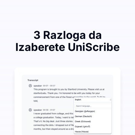
3 Razloga da
Izaberete UniScribe
Potrošite malo da uštedite mnogo na Audio-to-Text
UniScribe nudi 120 minuta besplatne transkripcije s
Više AI funkcija dostupno osim pretvaranja zvuka u t
Automatski generišite sažetke, mentalne mape i ključ