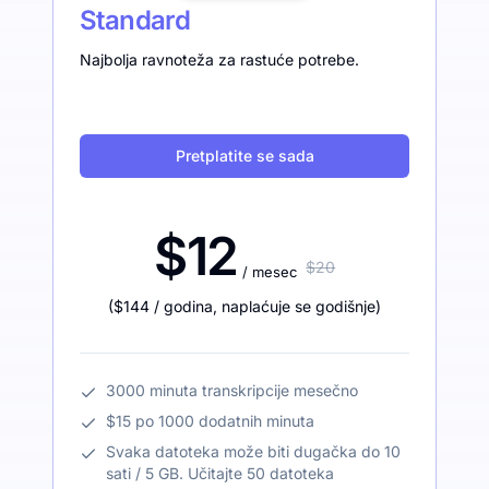
Standard
Najbolja ravnoteža za rastuće potrebe.
Pretplatite se sada
$12
$20
/ mesec
(
$144
/ godina
,
naplaćuje se godišnje
)
3000 minuta transkripcije mesečno
$15 po 1000 dodatnih minuta
Svaka datoteka može biti dugačka do 10
sati / 5 GB. Učitajte 50 datoteka