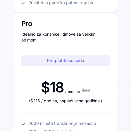
Prioritetna podrška putem e-pošte
Pro
Idealno za korisnike i timove sa velikim
obimom.
Pretplatite se sada
$18
$30
/ mesec
(
$216
/ godina
,
naplaćuje se godišnje
)
6000 minuta transkripcije mesečno