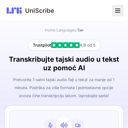
Home
Languages
Таи
/
/
Trustpilot
4,8 od 5
Transkribujte tajski audio u tekst
uz pomoć AI
Pretvorite 1-satni tajski audio fajl u tekst za manje od 1
minuta. Podrška za više formata i jednostavne opcije
izvoza čine transkripciju lakom. Isprobajte sada!