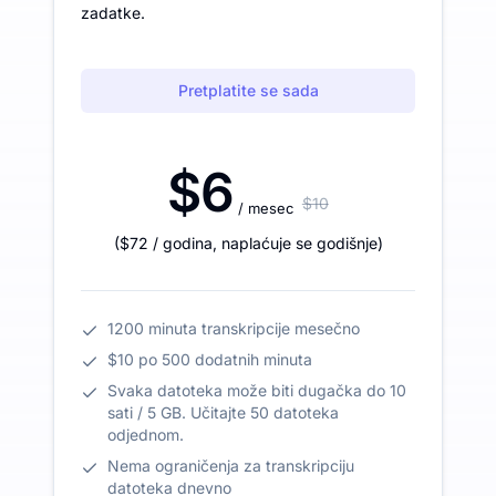
zadatke.
Pretplatite se sada
$6
$10
/ mesec
(
$72
/ godina
,
naplaćuje se godišnje
)
1200 minuta transkripcije mesečno
$10 po 500 dodatnih minuta
Svaka datoteka može biti dugačka do 10
sati / 5 GB. Učitajte 50 datoteka
odjednom.
Nema ograničenja za transkripciju
datoteka dnevno