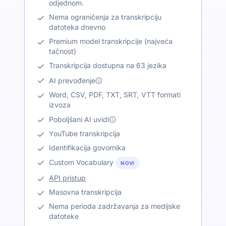
odjednom.
Nema ograničenja za transkripciju
datoteka dnevno
Premium model transkripcije (najveća
tačnost)
Transkripcija dostupna na 63 jezika
AI prevođenje
Word, CSV, PDF, TXT, SRT, VTT formati
izvoza
Poboljšani AI uvidi
YouTube transkripcija
Identifikacija govornika
Custom Vocabulary
NOVI
API pristup
Masovna transkripcija
Nema perioda zadržavanja za medijske
datoteke