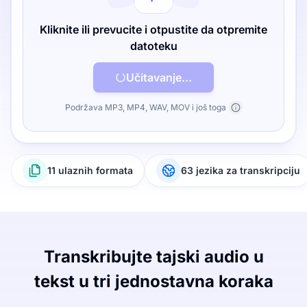
Kliknite ili prevucite i otpustite da otpremite
datoteku
Učitavanje...
Podržava MP3, MP4, WAV, MOV i još toga
11 ulaznih formata
63 jezika za transkripciju
Transkribujte tajski audio u
tekst u tri jednostavna koraka