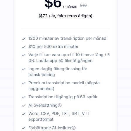
$6
$10
/ månad
(
$72
/ år
,
faktureras årligen
)
1200 minuter av transkription per månad
$10 per 500 extra minuter
Varje fil kan vara upp till 10 timmar lång / 5
GB. Ladda upp 50 filer åt gången.
Ingen daglig filbegränsning för
transkribering
Premium transkription modell (högsta
noggrannhet)
Transkription tillgänglig på 63 språk
AI översättning
Word, CSV, PDF, TXT, SRT, VTT
exportformat
Förbättrade AI-insikter