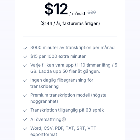
$12
$20
/ månad
(
$144
/ år
,
faktureras årligen
)
3000 minuter av transkription per månad
$15 per 1000 extra minuter
Varje fil kan vara upp till 10 timmar lång / 5
GB. Ladda upp 50 filer åt gången.
Ingen daglig filbegränsning för
transkribering
Premium transkription modell (högsta
noggrannhet)
Transkription tillgänglig på 63 språk
AI översättning
Word, CSV, PDF, TXT, SRT, VTT
exportformat