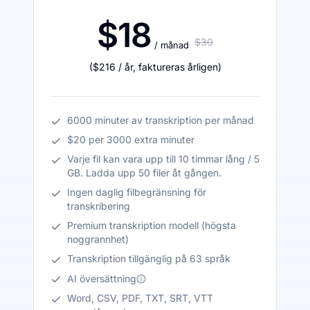
$18
$30
/ månad
(
$216
/ år
,
faktureras årligen
)
6000 minuter av transkription per månad
$20 per 3000 extra minuter
Varje fil kan vara upp till 10 timmar lång / 5
GB. Ladda upp 50 filer åt gången.
Ingen daglig filbegränsning för
transkribering
Premium transkription modell (högsta
noggrannhet)
Transkription tillgänglig på 63 språk
AI översättning
Word, CSV, PDF, TXT, SRT, VTT