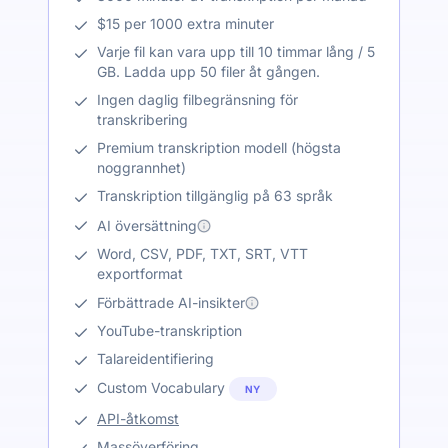
$15 per 1000 extra minuter
Varje fil kan vara upp till 10 timmar lång / 5
GB. Ladda upp 50 filer åt gången.
Ingen daglig filbegränsning för
transkribering
Premium transkription modell (högsta
noggrannhet)
Transkription tillgänglig på 63 språk
AI översättning
Word, CSV, PDF, TXT, SRT, VTT
exportformat
Förbättrade AI-insikter
YouTube-transkription
Talareidentifiering
Custom Vocabulary
NY
API-åtkomst
Massöverföring