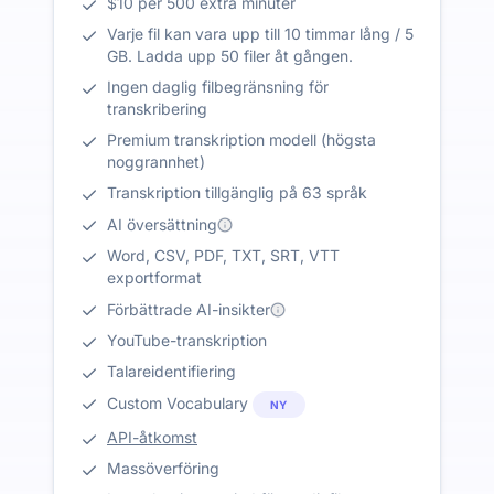
$10 per 500 extra minuter
Varje fil kan vara upp till 10 timmar lång / 5
GB. Ladda upp 50 filer åt gången.
Ingen daglig filbegränsning för
transkribering
Premium transkription modell (högsta
noggrannhet)
Transkription tillgänglig på 63 språk
AI översättning
Word, CSV, PDF, TXT, SRT, VTT
exportformat
Förbättrade AI-insikter
YouTube-transkription
Talareidentifiering
Custom Vocabulary
NY
API-åtkomst
Massöverföring