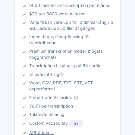
6000 minuter av transkription per månad
$20 per 3000 extra minuter
Varje fil kan vara upp till 10 timmar lång / 5
GB. Ladda upp 50 filer åt gången.
Ingen daglig filbegränsning för
transkribering
Premium transkription modell (högsta
noggrannhet)
Transkription tillgänglig på 63 språk
AI översättning
Word, CSV, PDF, TXT, SRT, VTT
exportformat
Förbättrade AI-insikter
YouTube-transkription
Talareidentifiering
Custom Vocabulary
NY
API-åtkomst