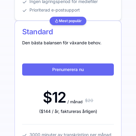
Ingen lagringsperiod för mediefiler
Prioriterad e-postsupport
Mest populär
Standard
Den bästa balansen för växande behov.
Prenumerera nu
$12
$20
/ månad
(
$144
/ år
,
faktureras årligen
)
3000 minuter av transkription per månad