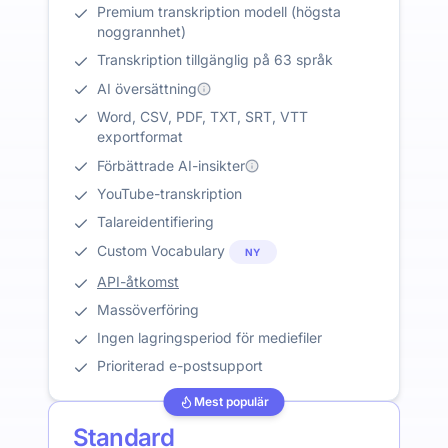
Premium transkription modell (högsta
noggrannhet)
Transkription tillgänglig på 63 språk
AI översättning
Word, CSV, PDF, TXT, SRT, VTT
exportformat
Förbättrade AI-insikter
YouTube-transkription
Talareidentifiering
Custom Vocabulary
NY
API-åtkomst
Massöverföring
Ingen lagringsperiod för mediefiler
Prioriterad e-postsupport
Mest populär
Standard