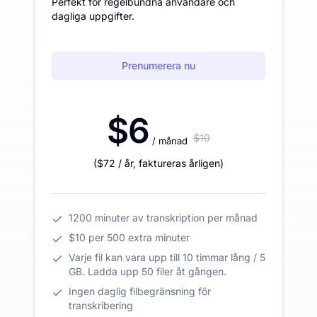
Perfekt för regelbundna användare och
dagliga uppgifter.
Prenumerera nu
$6
$10
/ månad
(
$72
/ år
,
faktureras årligen
)
1200 minuter av transkription per månad
$10 per 500 extra minuter
Varje fil kan vara upp till 10 timmar lång / 5
GB. Ladda upp 50 filer åt gången.
Ingen daglig filbegränsning för
transkribering