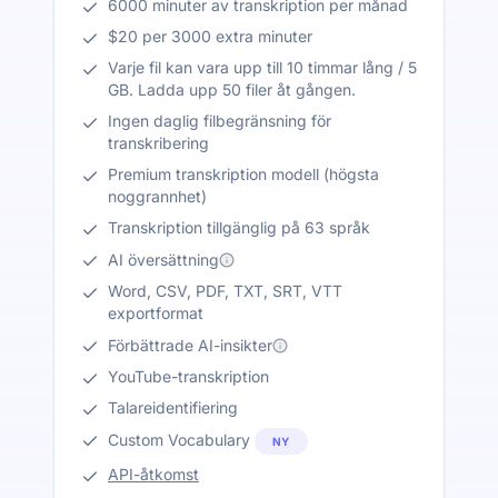
6000 minuter av transkription per månad
$20 per 3000 extra minuter
Varje fil kan vara upp till 10 timmar lång / 5
GB. Ladda upp 50 filer åt gången.
Ingen daglig filbegränsning för
transkribering
Premium transkription modell (högsta
noggrannhet)
Transkription tillgänglig på 63 språk
AI översättning
Word, CSV, PDF, TXT, SRT, VTT
exportformat
Förbättrade AI-insikter
YouTube-transkription
Talareidentifiering
Custom Vocabulary
NY
API-åtkomst