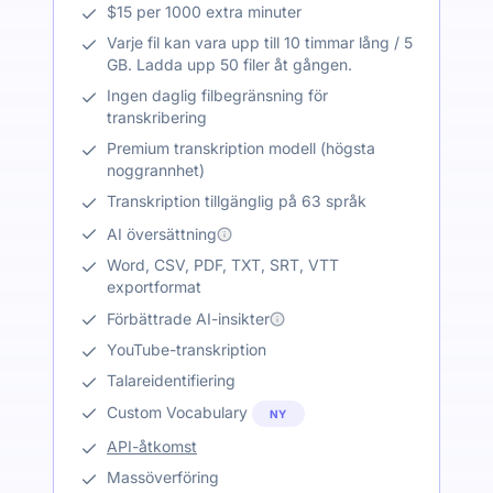
$15 per 1000 extra minuter
Varje fil kan vara upp till 10 timmar lång / 5
GB. Ladda upp 50 filer åt gången.
Ingen daglig filbegränsning för
transkribering
Premium transkription modell (högsta
noggrannhet)
Transkription tillgänglig på 63 språk
AI översättning
Word, CSV, PDF, TXT, SRT, VTT
exportformat
Förbättrade AI-insikter
YouTube-transkription
Talareidentifiering
Custom Vocabulary
NY
API-åtkomst
Massöverföring