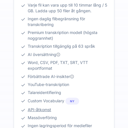
Varje fil kan vara upp till 10 timmar lång / 5
GB. Ladda upp 50 filer åt gången.
Ingen daglig filbegränsning för
transkribering
Premium transkription modell (högsta
noggrannhet)
Transkription tillgänglig på 63 språk
AI översättning
Word, CSV, PDF, TXT, SRT, VTT
exportformat
Förbättrade AI-insikter
YouTube-transkription
Talareidentifiering
Custom Vocabulary
NY
API-åtkomst
Massöverföring
Ingen lagringsperiod för mediefiler