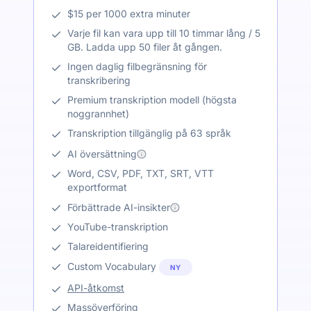
$15 per 1000 extra minuter
Varje fil kan vara upp till 10 timmar lång / 5
GB. Ladda upp 50 filer åt gången.
Ingen daglig filbegränsning för
transkribering
Premium transkription modell (högsta
noggrannhet)
Transkription tillgänglig på 63 språk
AI översättning
Word, CSV, PDF, TXT, SRT, VTT
exportformat
Förbättrade AI-insikter
YouTube-transkription
Talareidentifiering
Custom Vocabulary
NY
API-åtkomst
Massöverföring