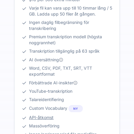
Varje fil kan vara upp till 10 timmar lång / 5
GB. Ladda upp 50 filer åt gången.
Ingen daglig filbegränsning för
transkribering
Premium transkription modell (högsta
noggrannhet)
Transkription tillgänglig på 63 språk
AI översättning
Word, CSV, PDF, TXT, SRT, VTT
exportformat
Förbättrade AI-insikter
YouTube-transkription
Talareidentifiering
Custom Vocabulary
NY
API-åtkomst
Massöverföring