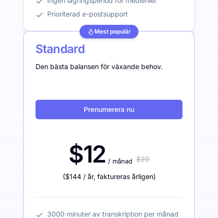
Ingen lagringsperiod för mediefiler
Prioriterad e-postsupport
Mest populär
Standard
Den bästa balansen för växande behov.
Prenumerera nu
$12
$20
/ månad
(
$144
/ år
,
faktureras årligen
)
3000 minuter av transkription per månad