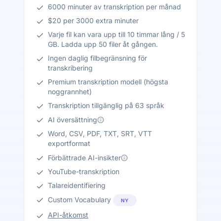
6000 minuter av transkription per månad
$20 per 3000 extra minuter
Varje fil kan vara upp till 10 timmar lång / 5
GB. Ladda upp 50 filer åt gången.
Ingen daglig filbegränsning för
transkribering
Premium transkription modell (högsta
noggrannhet)
Transkription tillgänglig på 63 språk
AI översättning
Word, CSV, PDF, TXT, SRT, VTT
exportformat
Förbättrade AI-insikter
YouTube-transkription
Talareidentifiering
Custom Vocabulary
NY
API-åtkomst