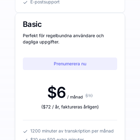
E-postsupport
Basic
Perfekt för regelbundna användare och
dagliga uppgifter.
Prenumerera nu
$6
$10
/ månad
(
$72
/ år
,
faktureras årligen
)
1200 minuter av transkription per månad
$10 per 500 extra minuter