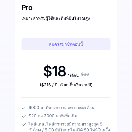
Pro
เหมาะสำหรับผู้ใช้และทีมที่มีปริมาณสูง
สมัครสมาชิกตอนนี้
$18
$30
/ เดือน
(
$216
/ ปี
,
เรียกเก็บเงินรายปี
)
6000 นาทีของการถอดความต่อเดือน
$20 ต่อ 3000 นาทีเพิ่มเติม
ไฟล์แต่ละไฟล์สามารถมีความยาวสูงสุด 5
ชั่วโมง / 5 GB อัปโหลดไฟล์ได้ 50 ไฟล์ในครั้ง