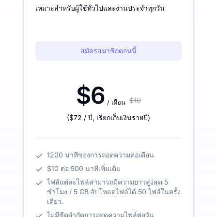
เหมาะสำหรับผู้ใช้ทั่วไปและงานประจำทุกวัน
สมัครสมาชิกตอนนี้
$6
$10
/ เดือน
(
$72
/ ปี
,
เรียกเก็บเงินรายปี
)
1200 นาทีของการถอดความต่อเดือน
$10 ต่อ 500 นาทีเพิ่มเติม
ไฟล์แต่ละไฟล์สามารถมีความยาวสูงสุด 5
ชั่วโมง / 5 GB อัปโหลดไฟล์ได้ 50 ไฟล์ในครั้ง
เดียว.
ไม่มีขีดจำกัดการถอดความไฟล์ต่อวัน