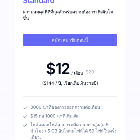
Standard
ความสมดุลที่ดีที่สุดสำหรับความต้องการที่เติบโต
ขึ้น
สมัครสมาชิกตอนนี้
$12
$20
/ เดือน
(
$144
/ ปี
,
เรียกเก็บเงินรายปี
)
3000 นาทีของการถอดความต่อเดือน
$15 ต่อ 1000 นาทีเพิ่มเติม
ไฟล์แต่ละไฟล์สามารถมีความยาวสูงสุด 5
ชั่วโมง / 5 GB อัปโหลดไฟล์ได้ 50 ไฟล์ในครั้ง
เดียว.