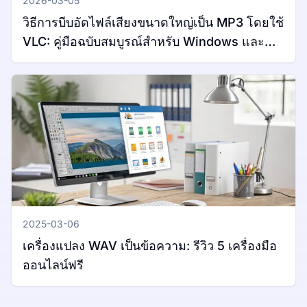
2026-03-05
วิธีการบีบอัดไฟล์เสียงขนาดใหญ่เป็น MP3 โดยใช้
VLC: คู่มือฉบับสมบูรณ์สำหรับ Windows และ
Mac
2025-03-06
เครื่องแปลง WAV เป็นข้อความ: รีวิว 5 เครื่องมือ
ออนไลน์ฟรี