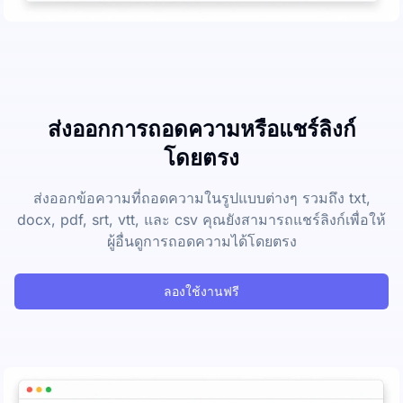
ส่งออกการถอดความหรือแชร์ลิงก์
โดยตรง
ส่งออกข้อความที่ถอดความในรูปแบบต่างๆ รวมถึง txt,
docx, pdf, srt, vtt, และ csv คุณยังสามารถแชร์ลิงก์เพื่อให้
ผู้อื่นดูการถอดความได้โดยตรง
ลองใช้งานฟรี