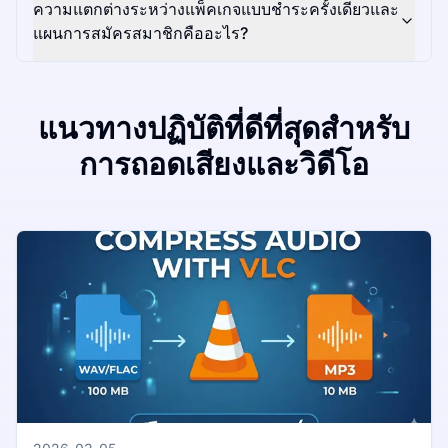
ความแตกต่างระหว่างแพ็คเกจแบบชำระครั้งเดียวและ
แผนการสมัครสมาชิกคืออะไร?
แนวทางปฏิบัติที่ดีที่สุดสำหรับ
การถอดเสียงและวิดีโอ