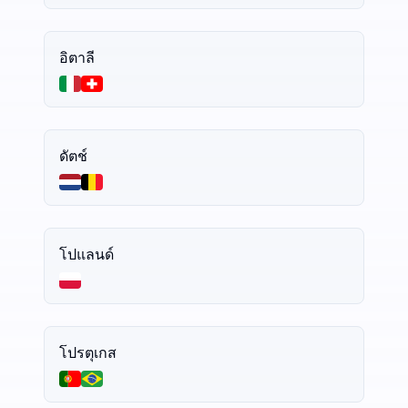
อิตาลี
ดัตช์
โปแลนด์
โปรตุเกส