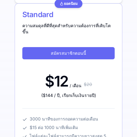
ยอดนิยม
Standard
ความสมดุลที่ดีที่สุดสำหรับความต้องการที่เติบโต
ขึ้น
สมัครสมาชิกตอนนี้
$12
$20
/ เดือน
(
$144
/ ปี
,
เรียกเก็บเงินรายปี
)
3000 นาทีของการถอดความต่อเดือน
$15 ต่อ 1000 นาทีเพิ่มเติม
ไฟล์แต่ละไฟล์สามารถมีความยาวสูงสุด 5