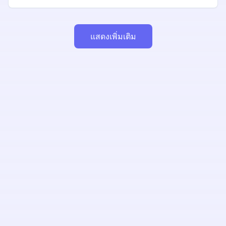
แสดงเพิ่มเติม