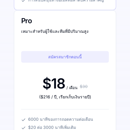
Pro
เหมาะสำหรับผู้ใช้และทีมที่มีปริมาณสูง
สมัครสมาชิกตอนนี้
$18
$30
/ เดือน
(
$216
/ ปี
,
เรียกเก็บเงินรายปี
)
6000 นาทีของการถอดความต่อเดือน
$20 ต่อ 3000 นาทีเพิ่มเติม