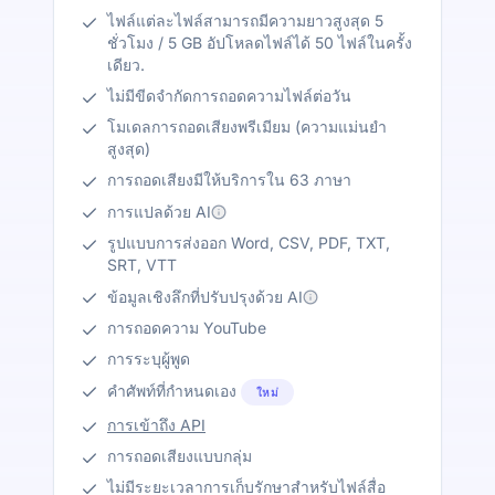
ไฟล์แต่ละไฟล์สามารถมีความยาวสูงสุด 5
ชั่วโมง / 5 GB อัปโหลดไฟล์ได้ 50 ไฟล์ในครั้ง
เดียว.
ไม่มีขีดจำกัดการถอดความไฟล์ต่อวัน
โมเดลการถอดเสียงพรีเมียม (ความแม่นยำ
สูงสุด)
การถอดเสียงมีให้บริการใน 63 ภาษา
การแปลด้วย AI
รูปแบบการส่งออก Word, CSV, PDF, TXT,
SRT, VTT
ข้อมูลเชิงลึกที่ปรับปรุงด้วย AI
การถอดความ YouTube
การระบุผู้พูด
คำศัพท์ที่กำหนดเอง
ใหม่
การเข้าถึง API
การถอดเสียงแบบกลุ่ม
ไม่มีระยะเวลาการเก็บรักษาสำหรับไฟล์สื่อ