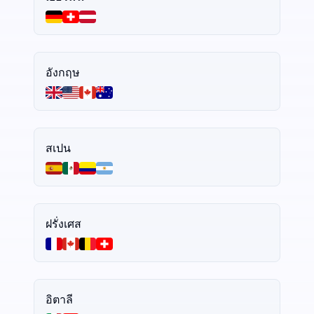
อังกฤษ
สเปน
ฝรั่งเศส
อิตาลี