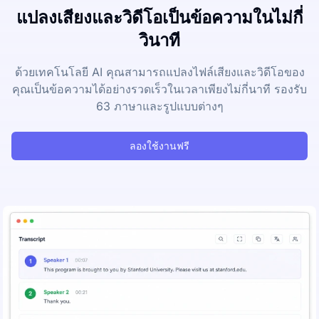
แปลงเสียงและวิดีโอเป็นข้อความในไม่กี่
วินาที
ด้วยเทคโนโลยี AI คุณสามารถแปลงไฟล์เสียงและวิดีโอของ
คุณเป็นข้อความได้อย่างรวดเร็วในเวลาเพียงไม่กี่นาที รองรับ
63 ภาษาและรูปแบบต่างๆ
ลองใช้งานฟรี