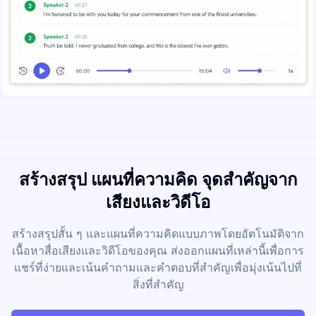
สร้างสรุป แผนที่ความคิด จุดสำคัญจาก
เสียงและวิดีโอ
สร้างสรุปสั้น ๆ และแผนที่ความคิดแบบภาพโดยอัตโนมัติจาก
เนื้อหาสื่อเสียงและวิดีโอของคุณ ส่งออกแผนที่เหล่านี้เพื่อการ
แชร์ที่ง่ายและเน้นคำถามและคำตอบที่สำคัญเพื่อมุ่งเน้นไปที่
สิ่งที่สำคัญ