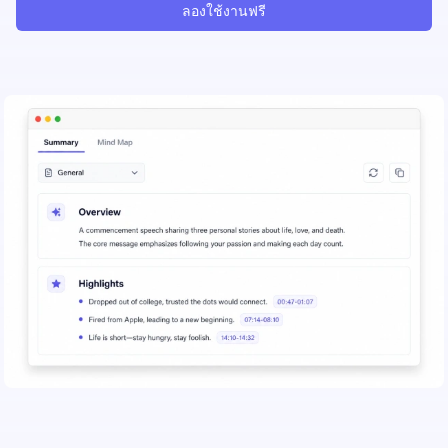
ลองใช้งานฟรี