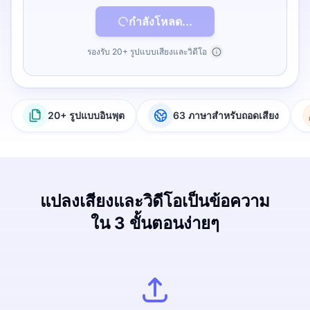
กำลังโหลด...
รองรับ 20+ รูปแบบเสียงและวิดีโอ
20+ รูปแบบอินพุต
63 ภาษาสำหรับถอดเสียง
แปลงเสียงและวิดีโอเป็นข้อความ
ใน 3 ขั้นตอนง่ายๆ