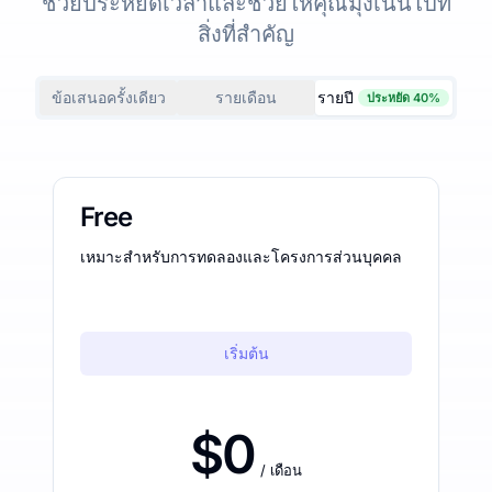
ช่วยประหยัดเวลาและช่วยให้คุณมุ่งเน้นไปที่
สิ่งที่สำคัญ
ข้อเสนอครั้งเดียว
รายเดือน
รายปี
ประหยัด 40%
Free
เหมาะสำหรับการทดลองและโครงการส่วนบุคคล
เริ่มต้น
$0
/ เดือน