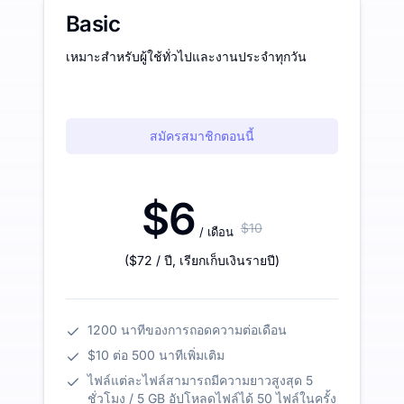
Basic
เหมาะสำหรับผู้ใช้ทั่วไปและงานประจำทุกวัน
สมัครสมาชิกตอนนี้
$6
$10
/ เดือน
(
$72
/ ปี
,
เรียกเก็บเงินรายปี
)
1200 นาทีของการถอดความต่อเดือน
$10 ต่อ 500 นาทีเพิ่มเติม
ไฟล์แต่ละไฟล์สามารถมีความยาวสูงสุด 5
ชั่วโมง / 5 GB อัปโหลดไฟล์ได้ 50 ไฟล์ในครั้ง