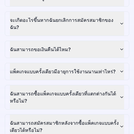
จะเกิดอะไรขึ้นหากฉันยกเลิกการสมัครสมาชิกของ
ฉัน?
ฉันสามารถขอเงินคืนได้ไหม?
แพ็คเกจแบบครั้งเดียวมีอายุการใช้งานนานเท่าไหร่?
ฉันสามารถซื้อแพ็คเกจแบบครั้งเดียวที่แตกต่างกันได้
หรือไม่?
ฉันสามารถสมัครสมาชิกหลังจากซื้อแพ็คเกจแบบครั้ง
เดียวได้หรือไม่?