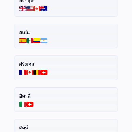
อังกฤษ
สเปน
ฝรั่งเศส
อิตาลี
ดัตช์