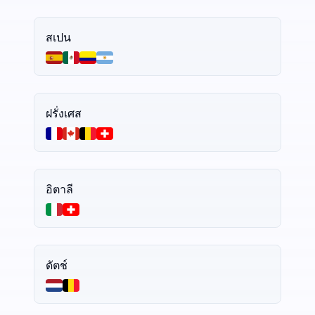
สเปน
ฝรั่งเศส
อิตาลี
ดัตช์