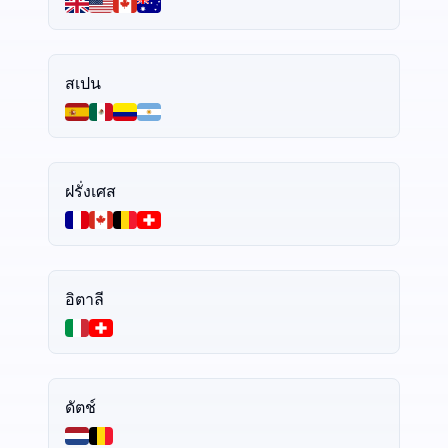
สเปน
ฝรั่งเศส
อิตาลี
ดัตช์