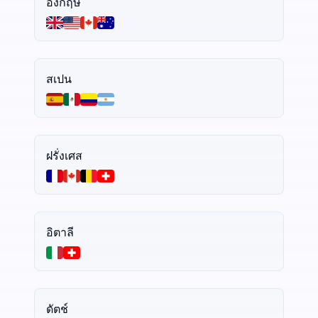
อังกฤษ
สเปน
ฝรั่งเศส
อิตาลี
ดัตช์