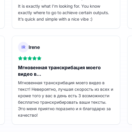
It is exactly what I’m looking for. You know
exactly where to go to achieve certain outputs.
It’s quick and simple with a nice vibe :)
Irene
IR
Мгновенная транскрибация моего
видео в…
Мгновенная транскрибация моего видео в
текст! Невероятно, лучшая скорость из всех и
кроме того у вас в день есть 3 возможности
бесплатно транскрибировать ваши тексты.
Это меня приятно поразило и я благодарю за
качество!