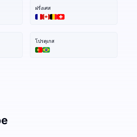
ฝรั่งเศส
โปรตุเกส
be