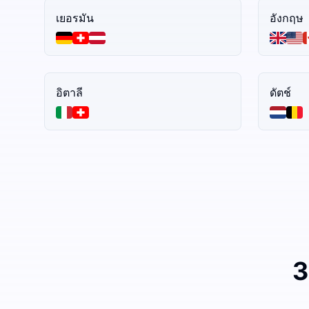
เยอรมัน
อังกฤษ
อิตาลี
ดัตช์
3