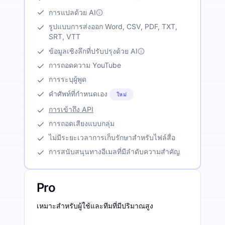
การแปลด้วย AI
รูปแบบการส่งออก Word, CSV, PDF, TXT,
SRT, VTT
ข้อมูลเชิงลึกที่ปรับปรุงด้วย AI
การถอดความ YouTube
การระบุผู้พูด
คำศัพท์ที่กำหนดเอง
ใหม่
การเข้าถึง API
การถอดเสียงแบบกลุ่ม
ไม่มีระยะเวลาการเก็บรักษาสำหรับไฟล์สื่อ
การสนับสนุนทางอีเมลที่มีลำดับความสำคัญ
Pro
เหมาะสำหรับผู้ใช้และทีมที่มีปริมาณสูง