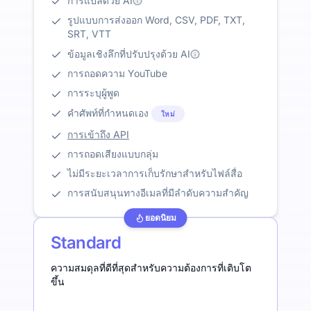
การแปลด้วย AI
รูปแบบการส่งออก Word, CSV, PDF, TXT,
SRT, VTT
ข้อมูลเชิงลึกที่ปรับปรุงด้วย AI
การถอดความ YouTube
การระบุผู้พูด
คำศัพท์ที่กำหนดเอง
ใหม่
การเข้าถึง API
การถอดเสียงแบบกลุ่ม
ไม่มีระยะเวลาการเก็บรักษาสำหรับไฟล์สื่อ
การสนับสนุนทางอีเมลที่มีลำดับความสำคัญ
ยอดนิยม
Standard
ความสมดุลที่ดีที่สุดสำหรับความต้องการที่เติบโต
ขึ้น