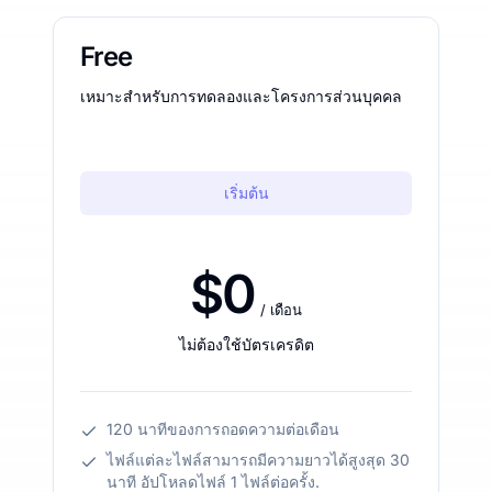
Free
เหมาะสำหรับการทดลองและโครงการส่วนบุคคล
เริ่มต้น
$0
/ เดือน
ไม่ต้องใช้บัตรเครดิต
120 นาทีของการถอดความต่อเดือน
ไฟล์แต่ละไฟล์สามารถมีความยาวได้สูงสุด 30
นาที อัปโหลดไฟล์ 1 ไฟล์ต่อครั้ง.