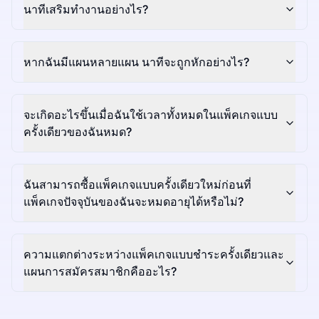
นาทีเสริมทำงานอย่างไร?
หากฉันมีแผนหลายแผน นาทีจะถูกหักอย่างไร?
จะเกิดอะไรขึ้นเมื่อฉันใช้เวลาทั้งหมดในแพ็คเกจแบบ
ครั้งเดียวของฉันหมด?
ฉันสามารถซื้อแพ็คเกจแบบครั้งเดียวใหม่ก่อนที่
แพ็คเกจปัจจุบันของฉันจะหมดอายุได้หรือไม่?
ความแตกต่างระหว่างแพ็คเกจแบบชำระครั้งเดียวและ
แผนการสมัครสมาชิกคืออะไร?