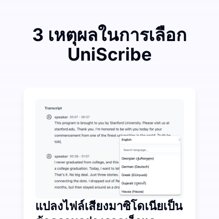
3 เหตุผลในการเลือก
UniScribe
ใช้จ่ายน้อยเพื่อประหยัดมากในการแปลงเสียงเป็นข้อความ
UniScribe มีการถอดเสียงฟรี 120 นาทีทุกเดือน โดยมีขีดจ
ฟีเจอร์ AI เพิ่มเติมที่มีอยู่ นอกเหนือจากการแปลงเสียงเป็น
สร้างสรุป แผนที่ความคิด และจุดสำคัญโดยอัตโนมัติจากไฟล์เ
แปลงไฟล์เสียงมาซิโดเนียเป็น