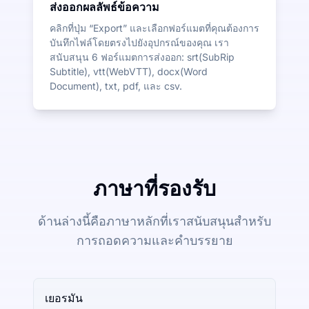
ส่งออกผลลัพธ์ข้อความ
คลิกที่ปุ่ม “Export” และเลือกฟอร์แมตที่คุณต้องการ
บันทึกไฟล์โดยตรงไปยังอุปกรณ์ของคุณ เรา
สนับสนุน 6 ฟอร์แมตการส่งออก: srt(SubRip
Subtitle), vtt(WebVTT), docx(Word
Document), txt, pdf, และ csv.
ภาษาที่รองรับ
ด้านล่างนี้คือภาษาหลักที่เราสนับสนุนสำหรับ
การถอดความและคำบรรยาย
เยอรมัน