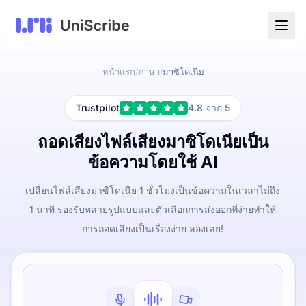
หน้าแรก
ภาษา
มาซิโดเนีย
/
/
Trustpilot
4.8 จาก 5
ถอดเสียงไฟล์เสียงมาซิโดเนียเป็น
ข้อความโดยใช้ AI
เปลี่ยนไฟล์เสียงมาซิโดเนีย 1 ชั่วโมงเป็นข้อความในเวลาไม่ถึง
1 นาที รองรับหลายรูปแบบและตัวเลือกการส่งออกที่ง่ายทำให้
การถอดเสียงเป็นเรื่องง่าย ลองเลย!