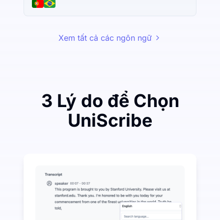
Xem tất cả các ngôn ngữ
3 Lý do để Chọn
UniScribe
Chi tiêu một ít để tiết kiệm nhiều trên Audio-to-Text
UniScribe cung cấp 120 phút phiên âm miễn phí mỗi th
Nhiều tính năng AI có sẵn ngoài chuyển đổi âm than
Tự động tạo ra các tóm tắt, sơ đồ tư duy và điểm chí