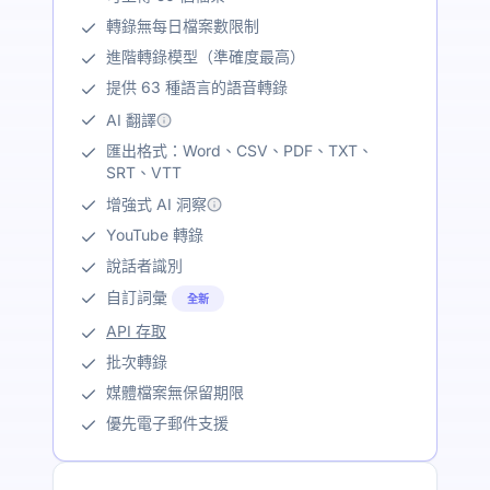
轉錄無每日檔案數限制
進階轉錄模型（準確度最高）
提供 63 種語言的語音轉錄
AI 翻譯
匯出格式：Word、CSV、PDF、TXT、
SRT、VTT
增強式 AI 洞察
YouTube 轉錄
說話者識別
自訂詞彙
全新
API 存取
批次轉錄
媒體檔案無保留期限
優先電子郵件支援