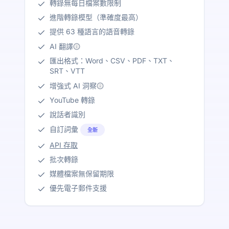
轉錄無每日檔案數限制
進階轉錄模型（準確度最高）
提供 63 種語言的語音轉錄
AI 翻譯
匯出格式：Word、CSV、PDF、TXT、
SRT、VTT
增強式 AI 洞察
YouTube 轉錄
說話者識別
自訂詞彙
全新
API 存取
批次轉錄
媒體檔案無保留期限
優先電子郵件支援