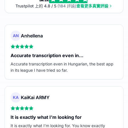
Trustpilot 上的 4.8 / 5
(184 評論)
查看更多真實評論
Anhellena
AN
Accurate transcription even in…
Accurate transcription even in Hungarian, the best app
in its league I have tried so far.
KaiKai ARMY
KA
It is exactly what I’m looking for
It is exactly what I’m looking for. You know exactly