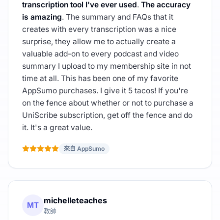
transcription tool I've ever used
.
The accuracy
is amazing
. The summary and FAQs that it
creates with every transcription was a nice
surprise, they allow me to actually create a
valuable add-on to every podcast and video
summary I upload to my membership site in not
time at all. This has been one of my favorite
AppSumo purchases. I give it 5 tacos! If you're
on the fence about whether or not to purchase a
UniScribe subscription, get off the fence and do
it. It's a great value.
來自 AppSumo
michelleteaches
MT
教師