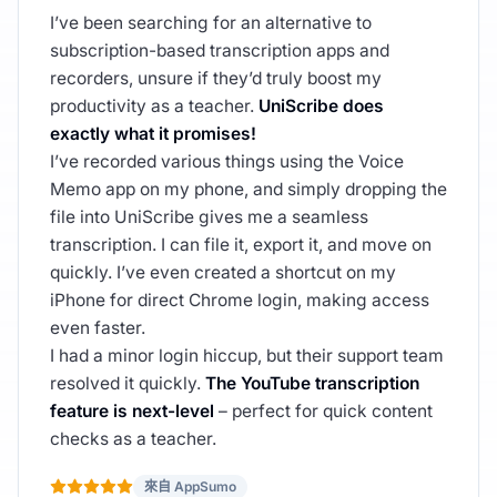
I’ve been searching for an alternative to
subscription-based transcription apps and
recorders, unsure if they’d truly boost my
productivity as a teacher.
UniScribe does
exactly what it promises!
I’ve recorded various things using the Voice
Memo app on my phone, and simply dropping the
file into UniScribe gives me a seamless
transcription. I can file it, export it, and move on
quickly. I’ve even created a shortcut on my
iPhone for direct Chrome login, making access
even faster.
I had a minor login hiccup, but their support team
resolved it quickly.
The YouTube transcription
feature is next-level
– perfect for quick content
checks as a teacher.
來自 AppSumo