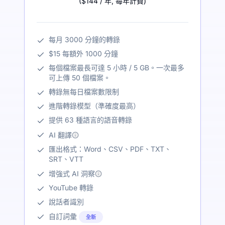
(
$144
/ 年
,
每年計費
)
每月 3000 分鐘的轉錄
$15 每額外 1000 分鐘
每個檔案最長可達 5 小時 / 5 GB。一次最多
可上傳 50 個檔案。
轉錄無每日檔案數限制
進階轉錄模型（準確度最高）
提供 63 種語言的語音轉錄
AI 翻譯
匯出格式：Word、CSV、PDF、TXT、
SRT、VTT
增強式 AI 洞察
YouTube 轉錄
說話者識別
自訂詞彙
全新