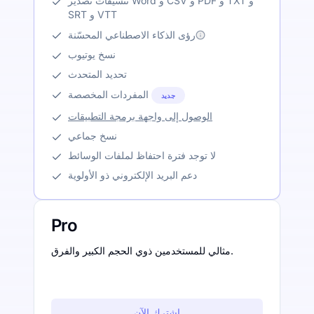
تنسيقات تصدير Word و CSV و PDF و TXT و
SRT و VTT
رؤى الذكاء الاصطناعي المحسّنة
نسخ يوتيوب
تحديد المتحدث
المفردات المخصصة
جديد
الوصول إلى واجهة برمجة التطبيقات
نسخ جماعي
لا توجد فترة احتفاظ لملفات الوسائط
دعم البريد الإلكتروني ذو الأولوية
Pro
مثالي للمستخدمين ذوي الحجم الكبير والفرق.
اشترك الآن