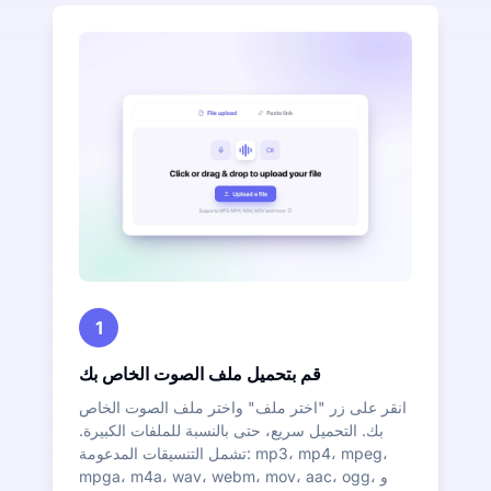
1
قم بتحميل ملف الصوت الخاص بك
انقر على زر "اختر ملف" واختر ملف الصوت الخاص
بك. التحميل سريع، حتى بالنسبة للملفات الكبيرة.
تشمل التنسيقات المدعومة: mp3، mp4، mpeg،
mpga، m4a، wav، webm، mov، aac، ogg، و