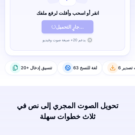
انقر أو اسحب وأفلت لرفع ملفك
جارٍ التحميل...
يدعم 20+ صيغة صوت وفيديو
ت تصدير
63 لغة للنسخ
20+ تنسيق إدخال
تحويل الصوت المجري إلى نص في
ثلاث خطوات سهلة