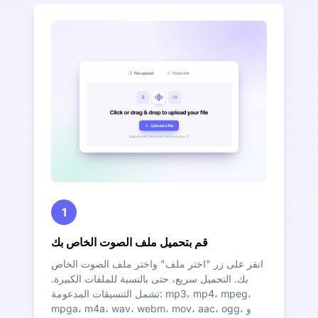
1
قم بتحميل ملف الصوت الخاص بك
انقر على زر "اختر ملف" واختر ملف الصوت الخاص
بك. التحميل سريع، حتى بالنسبة للملفات الكبيرة.
تشمل التنسيقات المدعومة: mp3، mp4، mpeg،
mpga، m4a، wav، webm، mov، aac، ogg، و