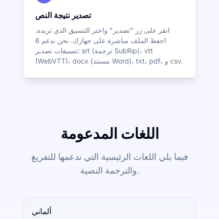
تصدير نتيجة النص
انقر على زر "تصدير" واختر التنسيق الذي تريده.
احفظ الملف مباشرة على جهازك. نحن ندعم 6
تنسيقات تصدير: srt (ترجمة SubRip)، vtt
(WebVTT)، docx (مستند Word)، txt، pdf، و csv.
اللغات المدعومة
فيما يلي اللغات الرئيسية التي ندعمها للتفريغ
والترجمة النصية.
ألماني