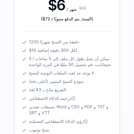
$6
$10
/ شهر
)
/ السنة
,
يتم الدفع سنويًا
$72
(
1200 دقيقة من النسخ شهريًا
$10 لكل 500 دقيقة إضافية
يمكن أن يصل طول كل ملف إلى 5 ساعات / 5
جيجابايت. قم بتحميل 50 ملفًا في المرة الواحدة.
لا يوجد حد لعدد الملفات اليومية للنسخ
نموذج النسخ المتميز (أعلى دقة)
التفريغ متاح بـ 63 لغة
ترجمة الذكاء الاصطناعي
تنسيقات تصدير Word و CSV و PDF و TXT و
SRT و VTT
رؤى الذكاء الاصطناعي المحسّنة
نسخ يوتيوب