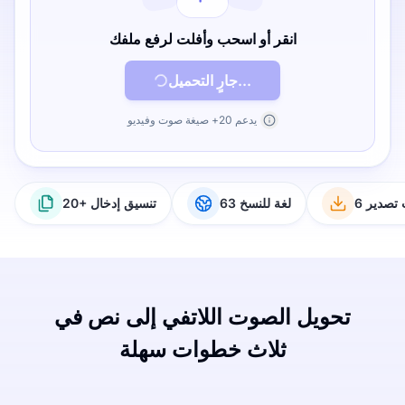
انقر أو اسحب وأفلت لرفع ملفك
جارٍ التحميل...
يدعم 20+ صيغة صوت وفيديو
ت تصدير
63 لغة للنسخ
20+ تنسيق إدخال
تحويل الصوت اللاتفي إلى نص في
ثلاث خطوات سهلة