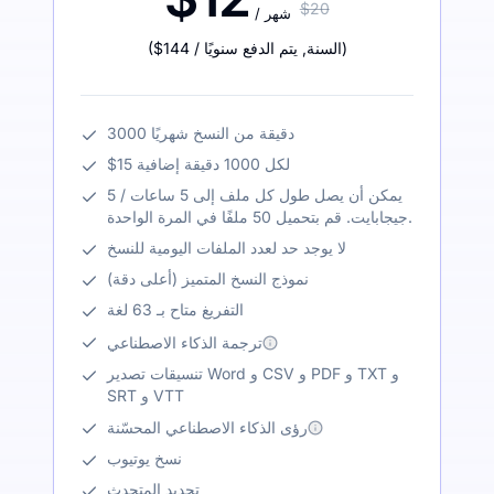
$20
/ شهر
)
/ السنة
,
يتم الدفع سنويًا
$144
(
3000 دقيقة من النسخ شهريًا
$15 لكل 1000 دقيقة إضافية
يمكن أن يصل طول كل ملف إلى 5 ساعات / 5
جيجابايت. قم بتحميل 50 ملفًا في المرة الواحدة.
لا يوجد حد لعدد الملفات اليومية للنسخ
نموذج النسخ المتميز (أعلى دقة)
التفريغ متاح بـ 63 لغة
ترجمة الذكاء الاصطناعي
تنسيقات تصدير Word و CSV و PDF و TXT و
SRT و VTT
رؤى الذكاء الاصطناعي المحسّنة
نسخ يوتيوب
تحديد المتحدث