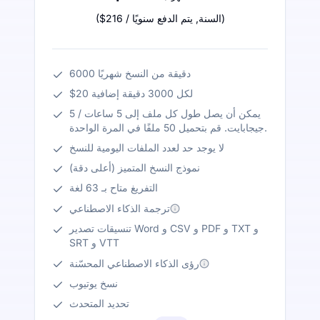
)
/ السنة
,
يتم الدفع سنويًا
$216
(
6000 دقيقة من النسخ شهريًا
$20 لكل 3000 دقيقة إضافية
يمكن أن يصل طول كل ملف إلى 5 ساعات / 5
جيجابايت. قم بتحميل 50 ملفًا في المرة الواحدة.
لا يوجد حد لعدد الملفات اليومية للنسخ
نموذج النسخ المتميز (أعلى دقة)
التفريغ متاح بـ 63 لغة
ترجمة الذكاء الاصطناعي
تنسيقات تصدير Word و CSV و PDF و TXT و
SRT و VTT
رؤى الذكاء الاصطناعي المحسّنة
نسخ يوتيوب
تحديد المتحدث