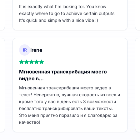
It is exactly what I’m looking for. You know
exactly where to go to achieve certain outputs.
It’s quick and simple with a nice vibe :)
Irene
IR
Мгновенная транскрибация моего
видео в…
Мгновенная транскрибация моего видео в
текст! Невероятно, лучшая скорость из всех и
кроме того у вас в день есть 3 возможности
бесплатно транскрибировать ваши тексты.
Это меня приятно поразило и я благодарю за
качество!