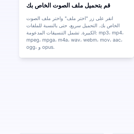
قم بتحميل ملف الصوت الخاص بك
انقر على زر "اختر ملف" واختر ملف الصوت
الخاص بك. التحميل سريع، حتى بالنسبة للملفات
الكبيرة. تشمل التنسيقات المدعومة: mp3، mp4،
mpeg، mpga، m4a، wav، webm، mov، aac،
ogg، و opus.