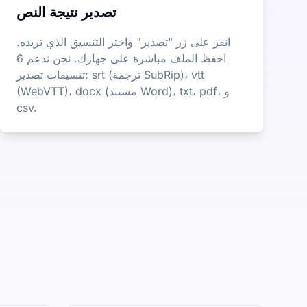
تصدير نتيجة النص
انقر على زر "تصدير" واختر التنسيق الذي تريده.
احفظ الملف مباشرة على جهازك. نحن ندعم 6
تنسيقات تصدير: srt (ترجمة SubRip)، vtt
(WebVTT)، docx (مستند Word)، txt، pdf، و
csv.