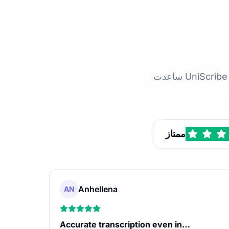
ممتاز
Anhellena
AN
Accurate transcription even in…