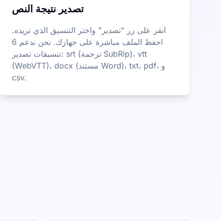
تصدير نتيجة النص
انقر على زر "تصدير" واختر التنسيق الذي تريده.
احفظ الملف مباشرة على جهازك. نحن ندعم 6
تنسيقات تصدير: srt (ترجمة SubRip)، vtt
(WebVTT)، docx (مستند Word)، txt، pdf، و
csv.