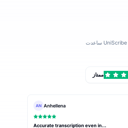
ممتاز
Anhellena
AN
Accurate transcription even in…