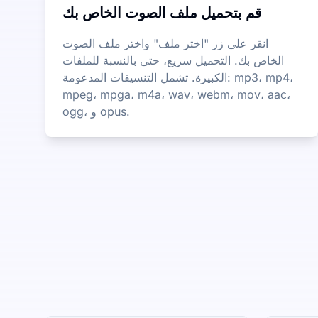
قم بتحميل ملف الصوت الخاص بك
انقر على زر "اختر ملف" واختر ملف الصوت
الخاص بك. التحميل سريع، حتى بالنسبة للملفات
الكبيرة. تشمل التنسيقات المدعومة: mp3، mp4،
mpeg، mpga، m4a، wav، webm، mov، aac،
ogg، و opus.