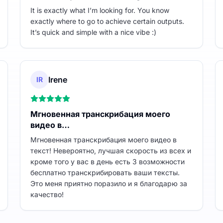
It is exactly what I’m looking for. You know
exactly where to go to achieve certain outputs.
It’s quick and simple with a nice vibe :)
Irene
IR
Мгновенная транскрибация моего
видео в…
Мгновенная транскрибация моего видео в
текст! Невероятно, лучшая скорость из всех и
кроме того у вас в день есть 3 возможности
бесплатно транскрибировать ваши тексты.
Это меня приятно поразило и я благодарю за
качество!