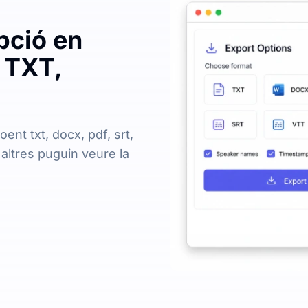
pció en
 TXT,
oent txt, docx, pdf, srt,
 altres puguin veure la