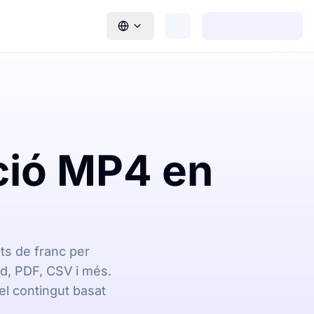
ció MP4 en
ts de franc per
rd, PDF, CSV i més.
l contingut basat