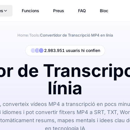
es
Funcions
Preus
FAQ
Bloc
Home
Tools
Convertidor de Transcripció MP4 en línia
/
/
2.983.951 usuaris hi confien
or de Transcrip
línia
 converteix vídeos MP4 a transcripció en pocs minu
 idiomes i pot convertir fitxers MP4 a SRT, TXT, Wo
tomàticament resums, mapes mentals i idees clau de
en tecnologia IA