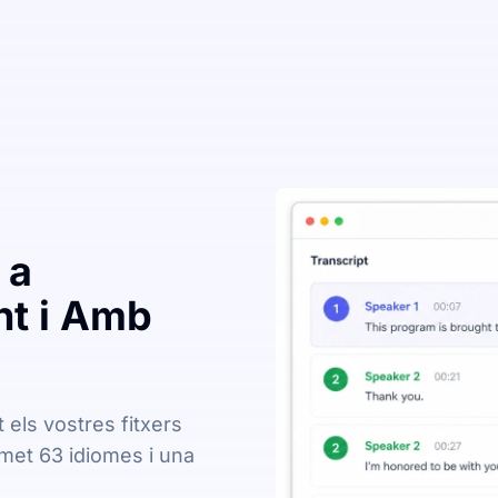
 a
nt i Amb
els vostres fitxers
met 63 idiomes i una