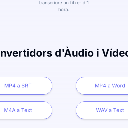
transcriure un fitxer d'1
hora.
vertidors d'Àudio i Víde
MP4 a SRT
MP4 a Word
M4A a Text
WAV a Text