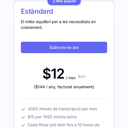
Més popular
Estàndard
El millor equilibri per a les necessitats en
creixement.
Subscriu-te ara
$12
$20
/ mes
(
$144
/ any
,
facturat anualment
)
3000 minuts de transcripció per mes
$15 per 1000 minuts extra
Cada fitxer pot tenir fins a 10 hores de