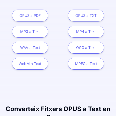
OPUS a PDF
OPUS a TXT
MP3 a Text
MP4 a Text
WAV a Text
OGG a Text
WebM a Text
MPEG a Text
Converteix Fitxers OPUS a Text en