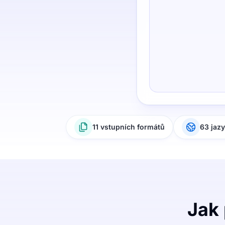
11 vstupních formátů
63 jaz
Jak 