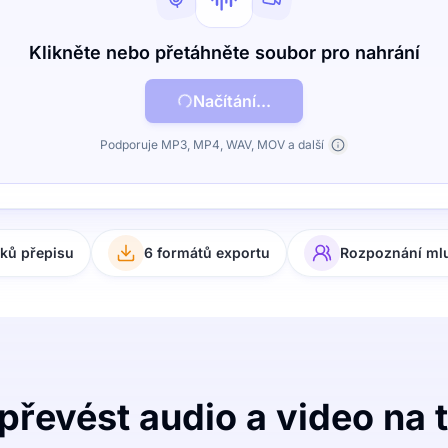
Klikněte nebo přetáhněte soubor pro nahrání
Načítání...
Podporuje MP3, MP4, WAV, MOV a další
yků přepisu
6 formátů exportu
Rozpoznání ml
převést audio a video na 