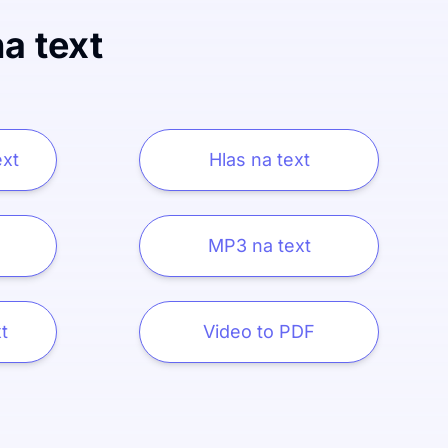
a text
ext
Hlas na text
MP3 na text
t
Video to PDF