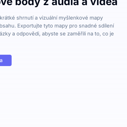
vé body z audia a videa
krátké shrnutí a vizuální myšlenkové mapy
bsahu. Exportujte tyto mapy pro snadné sdílení
ázky a odpovědi, abyste se zaměřili na to, co je
a