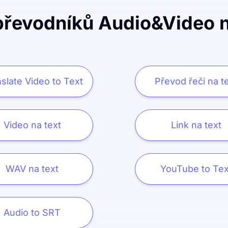
převodníků Audio&Video n
slate Video to Text
Převod řeči na t
Video na text
Link na text
WAV na text
YouTube to Tex
Audio to SRT