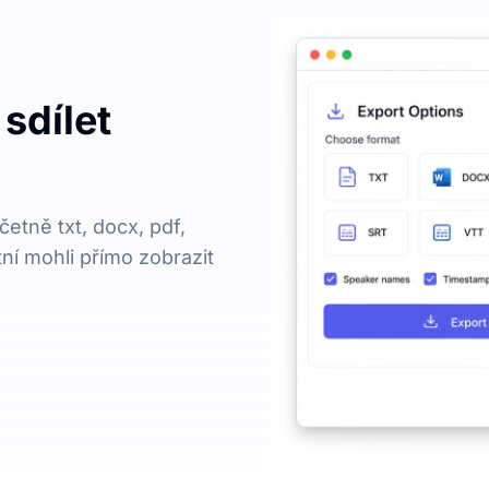
sdílet
etně txt, docx, pdf,
tní mohli přímo zobrazit