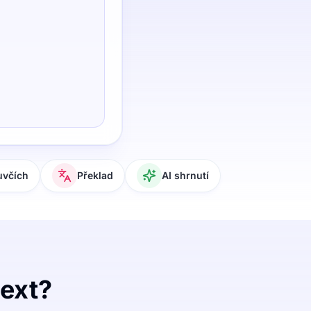
uvčích
Překlad
AI shrnutí
text?