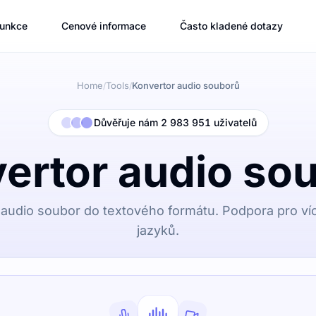
unkce
Cenové informace
Často kladené dotazy
Home
Tools
Konvertor audio souborů
/
/
Důvěřuje nám 2 983 951 uživatelů
ertor audio so
 audio soubor do textového formátu. Podpora pro ví
jazyků.