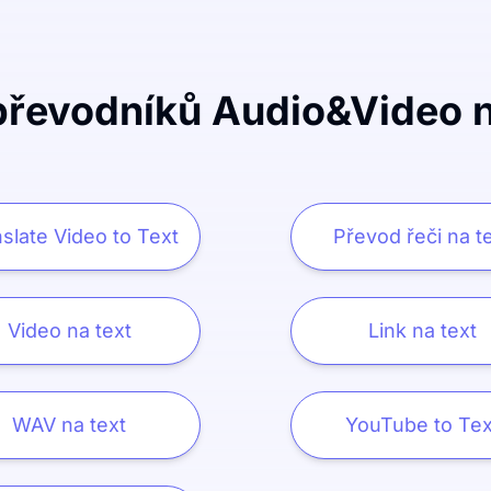
převodníků Audio&Video n
slate Video to Text
Převod řeči na t
Video na text
Link na text
WAV na text
YouTube to Tex