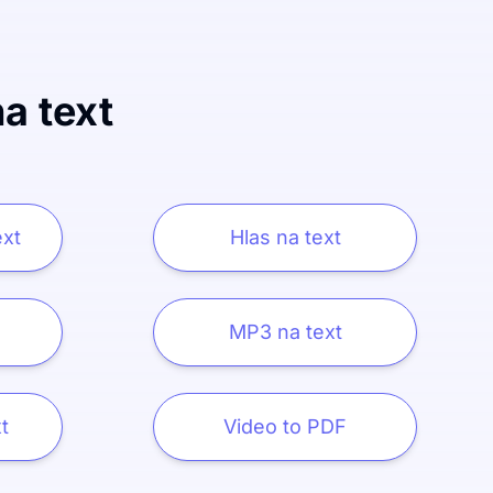
a text
ext
Hlas na text
MP3 na text
t
Video to PDF