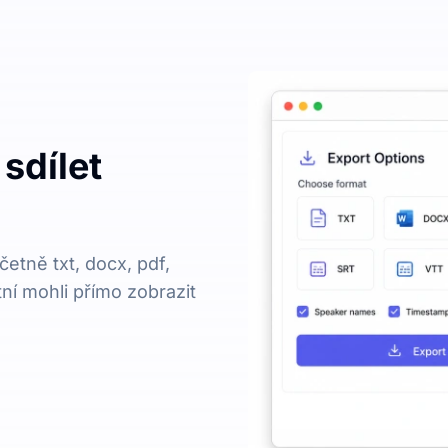
sdílet
etně txt, docx, pdf,
tní mohli přímo zobrazit