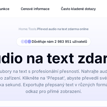
unkce
Cenové informace
Často kladené dotazy
Home
Tools
Převod audio na text zdarma online
/
/
Důvěřuje nám 2 983 951 uživatelů
dio na text zda
bory na text s profesionální přesností. Nahrajte au
 zařízení. Klikněte na 'Přepsat', abyste převedli sv
ka sekund. Exportujte přepsaný text v různých formá
odkaz pro přímé zobrazení.