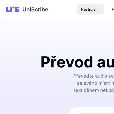
Nástroje
F
Převod au
Převeďte audio sou
ze svého místního
text během několi