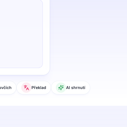
uvčích
Překlad
AI shrnutí