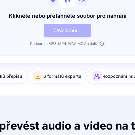
Klikněte nebo přetáhněte soubor pro nahrání
Načítání...
Podporuje MP3, MP4, WAV, MOV a další
yků přepisu
6 formátů exportu
Rozpoznání ml
převést audio a video na 