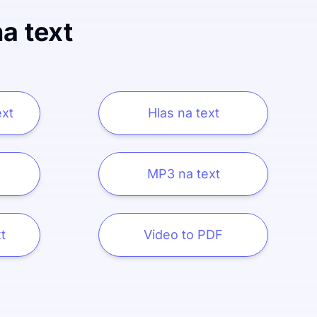
a text
ext
Hlas na text
MP3 na text
t
Video to PDF