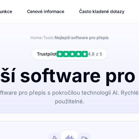
unkce
Cenové informace
Často kladené dotazy
Home
Tools
Nejlepší software pro přepis
/
/
Trustpilot
4,8 z 5
ší software pro
oftware pro přepis s pokročilou technologií AI. Rych
použitelné.