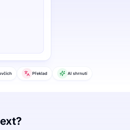
uvčích
Překlad
AI shrnutí
text?