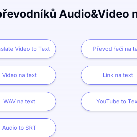
převodníků Audio&Video n
slate Video to Text
Převod řeči na t
Video na text
Link na text
WAV na text
YouTube to Tex
Audio to SRT