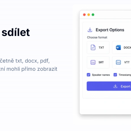
sdílet
etně txt, docx, pdf,
tní mohli přímo zobrazit