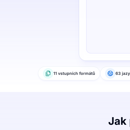
11 vstupních formátů
63 jaz
Jak 