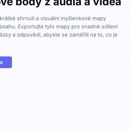
vé body z audia a videa
krátké shrnutí a vizuální myšlenkové mapy
bsahu. Exportujte tyto mapy pro snadné sdílení
ázky a odpovědi, abyste se zaměřili na to, co je
a