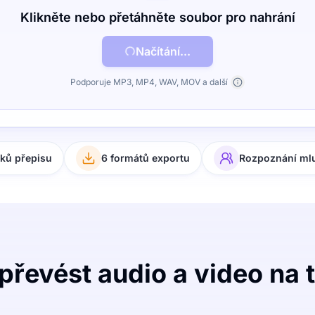
Klikněte nebo přetáhněte soubor pro nahrání
Načítání...
Podporuje MP3, MP4, WAV, MOV a další
yků přepisu
6 formátů exportu
Rozpoznání ml
převést audio a video na 