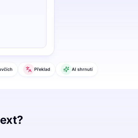
uvčích
Překlad
AI shrnutí
text?