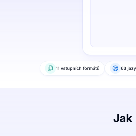
11 vstupních formátů
63 jaz
Jak 