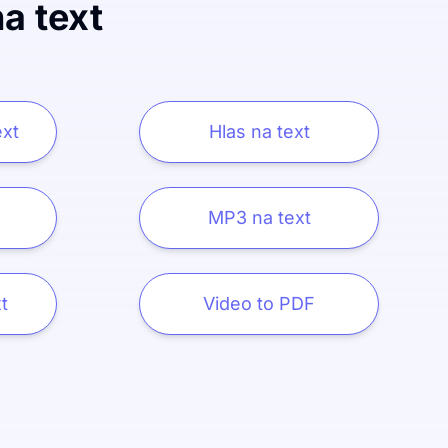
a text
ext
Hlas na text
MP3 na text
t
Video to PDF