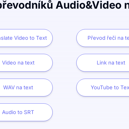
převodníků Audio&Video n
slate Video to Text
Převod řeči na t
Video na text
Link na text
WAV na text
YouTube to Tex
Audio to SRT