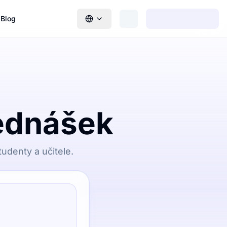
Blog
řednášek
tudenty a učitele.