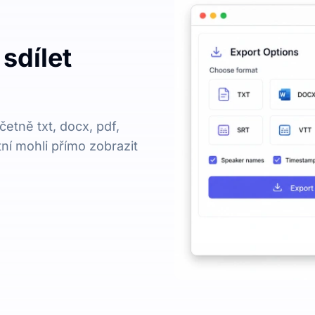
sdílet
etně txt, docx, pdf,
tní mohli přímo zobrazit