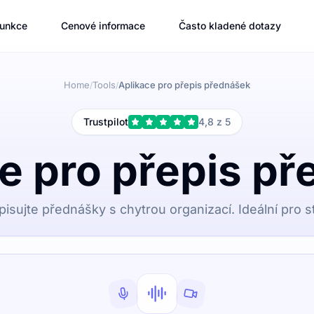
unkce
Cenové informace
Často kladené dotazy
Home
Tools
Aplikace pro přepis přednášek
/
/
Trustpilot
4,8 z 5
e pro přepis p
isujte přednášky s chytrou organizací. Ideální pro s