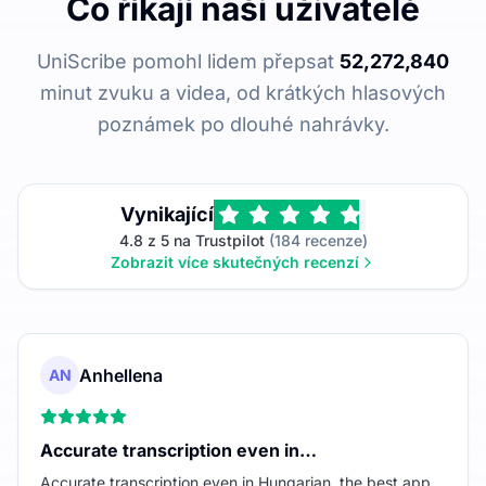
Co říkají naši uživatelé
UniScribe pomohl lidem přepsat
52,272,840
minut zvuku a videa, od krátkých hlasových
poznámek po dlouhé nahrávky.
Vynikající
4.8 z 5 na Trustpilot
(184 recenze)
Zobrazit více skutečných recenzí
Anhellena
AN
Accurate transcription even in…
Accurate transcription even in Hungarian, the best app