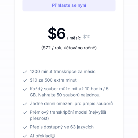
Přihlaste se nyní
$6
$10
/ měsíc
(
$72
/ rok
,
účtováno ročně
)
1200 minut transkripce za měsíc
$10 za 500 extra minut
Každý soubor může mít až 10 hodin / 5
GB. Nahrajte 50 souborů najednou.
Žádné denní omezení pro přepis souborů
Prémiový transkripční model (nejvyšší
přesnost)
Přepis dostupný ve 63 jazycích
AI překlad