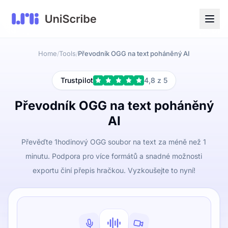
Home
Tools
Převodník OGG na text poháněný AI
/
/
Trustpilot
4,8 z 5
Převodník OGG na text poháněný
AI
Převěďte 1hodinový OGG soubor na text za méně než 1
minutu. Podpora pro více formátů a snadné možnosti
exportu činí přepis hračkou. Vyzkoušejte to nyní!