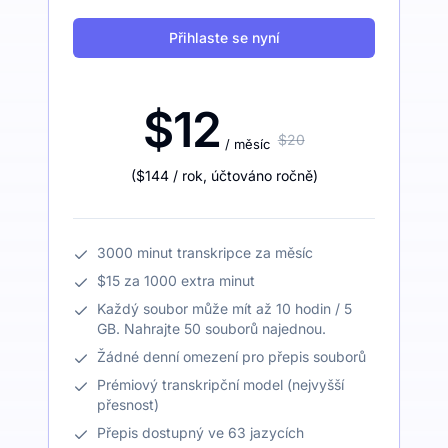
Přihlaste se nyní
$12
$20
/ měsíc
(
$144
/ rok
,
účtováno ročně
)
3000 minut transkripce za měsíc
$15 za 1000 extra minut
Každý soubor může mít až 10 hodin / 5
GB. Nahrajte 50 souborů najednou.
Žádné denní omezení pro přepis souborů
Prémiový transkripční model (nejvyšší
přesnost)
Přepis dostupný ve 63 jazycích