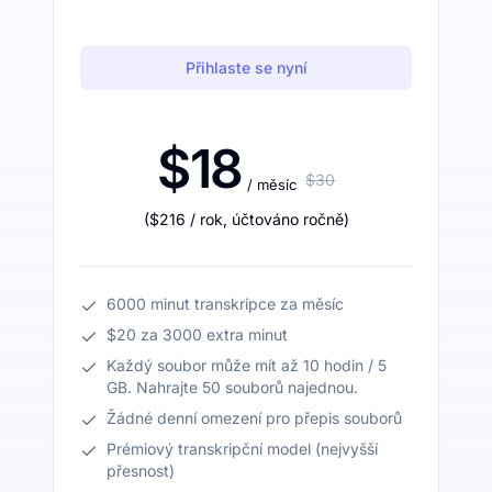
Přihlaste se nyní
$18
$30
/ měsíc
(
$216
/ rok
,
účtováno ročně
)
6000 minut transkripce za měsíc
$20 za 3000 extra minut
Každý soubor může mít až 10 hodin / 5
GB. Nahrajte 50 souborů najednou.
Žádné denní omezení pro přepis souborů
Prémiový transkripční model (nejvyšší
přesnost)