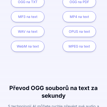
OGG na TXT
OGG na PDF
MP3 na text
MP4 na text
WAV na text
OPUS na text
WebM na text
MPEG na text
Převod OGG souborů na text za
sekundy
S technologií AI můžete rychle převést své audio a