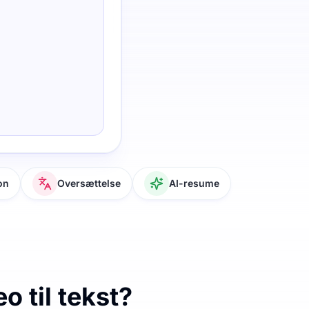
on
Oversættelse
AI-resume
 til tekst?