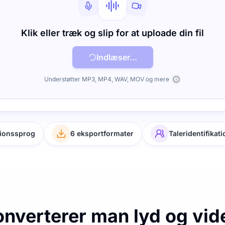
Klik eller træk og slip for at uploade din fil
Indlæser...
Understøtter MP3, MP4, WAV, MOV og mere
tionssprog
6 eksportformater
Taleridentifikati
nverterer man lyd og video