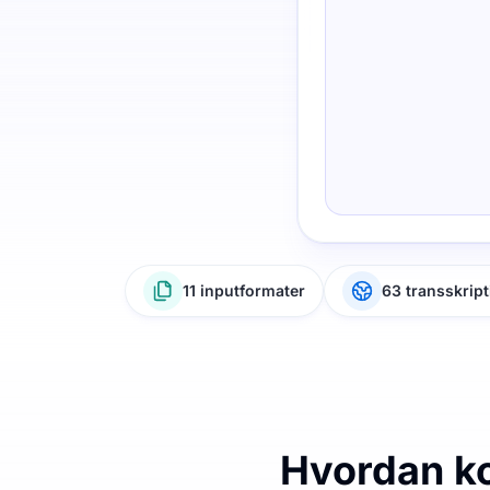
11 inputformater
63 transskrip
Hvordan ko