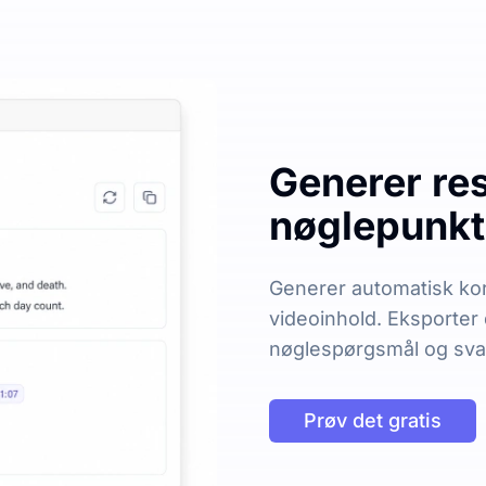
Generer re
nøglepunkte
Generer automatisk kort
videoinhold. Eksporter
nøglespørgsmål og svar 
Prøv det gratis