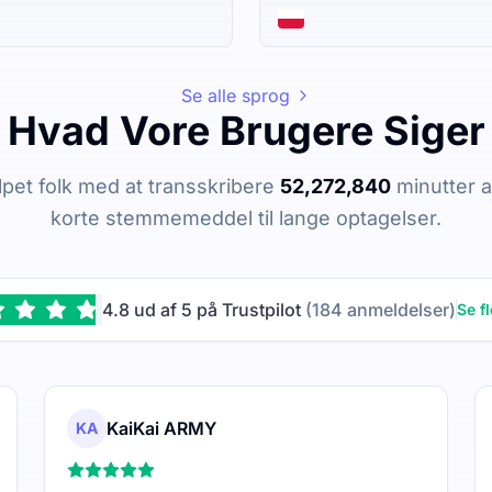
Se alle sprog
Hvad Vore Brugere Siger
lpet folk med at transskribere
52,272,840
minutter af
korte stemmemeddel til lange optagelser.
4.8 ud af 5 på Trustpilot
(184 anmeldelser)
Se f
KaiKai ARMY
KA