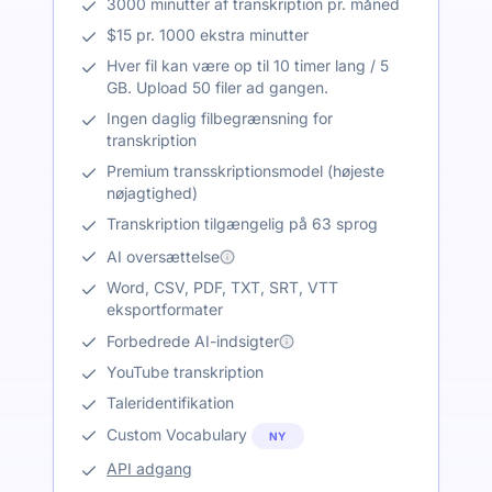
3000 minutter af transkription pr. måned
$15 pr. 1000 ekstra minutter
Hver fil kan være op til 10 timer lang / 5
GB. Upload 50 filer ad gangen.
Ingen daglig filbegrænsning for
transkription
Premium transskriptionsmodel (højeste
nøjagtighed)
Transkription tilgængelig på 63 sprog
AI oversættelse
Word, CSV, PDF, TXT, SRT, VTT
eksportformater
Forbedrede AI-indsigter
YouTube transkription
Taleridentifikation
Custom Vocabulary
NY
API adgang