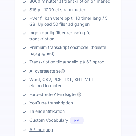
3000 minutter af transkription pr. måned
$15 pr. 1000 ekstra minutter
Hver fil kan være op til 10 timer lang / 5
GB. Upload 50 filer ad gangen.
Ingen daglig filbegrænsning for
transkription
Premium transskriptionsmodel (højeste
nøjagtighed)
Transkription tilgængelig på 63 sprog
AI oversættelse
Word, CSV, PDF, TXT, SRT, VTT
eksportformater
Forbedrede AI-indsigter
YouTube transkription
Taleridentifikation
Custom Vocabulary
NY
API adgang