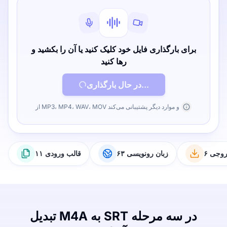
برای بارگذاری فایل خود کلیک کنید یا آن را بکشید و
رها کنید
در حال بارگذاری...
از MP3، MP4، WAV، MOV و موارد دیگر پشتیبانی می‌کند
خروجی
۶۳ زبان رونویسی
۱۱ قالب ورودی
تبدیل M4A به SRT در سه مرحله